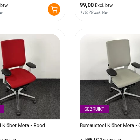
99,00
 btw
Excl. btw
119,79
tw
Incl. btw
GEBRUIKT
l Klöber Mera - Rood
Bureaustoel Klöber Mera - G
normering
NPR 1813 normering