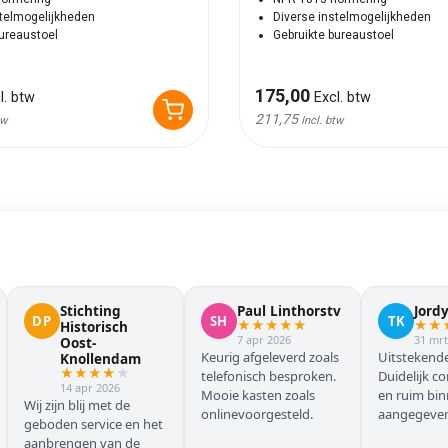
stelmogelijkheden
Diverse instelmogelijkheden
bureaustoel
Gebruikte bureaustoel
175,00
l. btw
Excl. btw
211,75
tw
Incl. btw
Stichting
Paul Linthorstv
Jord
DP
SH
TK
★
★
★
★
★
★
★
Historisch
7 apr 2026
31 mrt
Oost-
Keurig afgeleverd zoals
Uitstekende
Knollendam
★
★
★
★
★
telefonisch besproken.
Duidelijk c
14 apr 2026
Mooie kasten zoals
en ruim bi
Wij zijn blij met de
onlinevoorgesteld.
aangegeven 
geboden service en het
geleverd.
aanbrengen van de