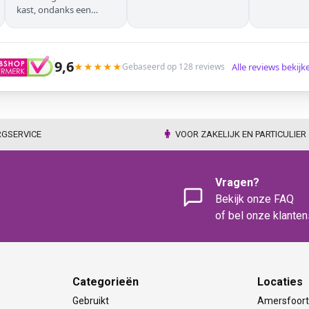
kast, ondanks een
verkeersoponthoud. De
chauffeur moest
omrijden (wel hebben
wij dit vooraf gemeld),
9,6
★
★
★
★
★
Alle reviews bekij
Gebaseerd op 128 reviews
maar dat ging zonder
problemen. Nogmaals
dank.
RGSERVICE
VOOR ZAKELIJK EN PARTICULIER
Vragen?
Bekijk onze FAQ
of bel onze klante
Categorieën
Locaties
Gebruikt
Amersfoor