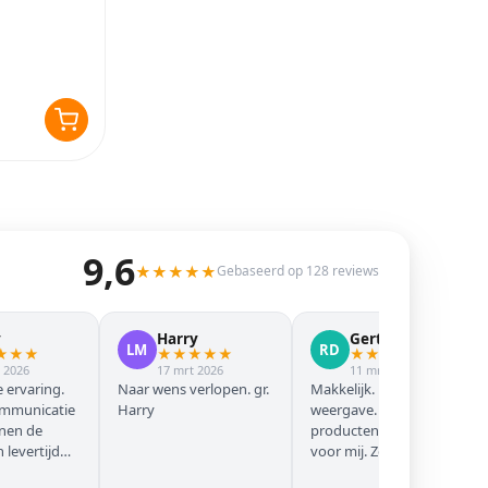
9,6
★
★
★
★
★
Gebaseerd op 128 reviews
y
Harry
Gert Jan
LM
RD
★
★
★
★
★
★
★
★
★
★
★
★
★
 2026
17 mrt 2026
11 mrt 2026
 ervaring.
Naar wens verlopen. gr.
Makkelijk. Mooie
ommunicatie
Harry
weergave. Goede
nnen de
producten. Eerste keer
levertijd
voor mij. Zeker niet de
laatste keer!