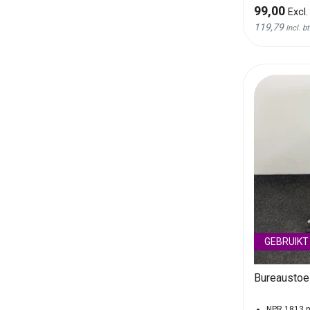
99,00
Excl.
119,79
Incl. b
GEBRUIKT
Bureaustoe
NPR 1813 