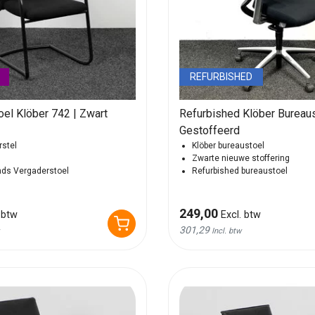
REFURBISHED
el Klöber 742 | Zwart
Refurbished Klöber Bureau
Gestoffeerd
rstel
Klöber bureaustoel
Zwarte nieuwe stoffering
ds Vergaderstoel
Refurbished bureaustoel
249,00
 btw
Excl. btw
301,29
Incl. btw