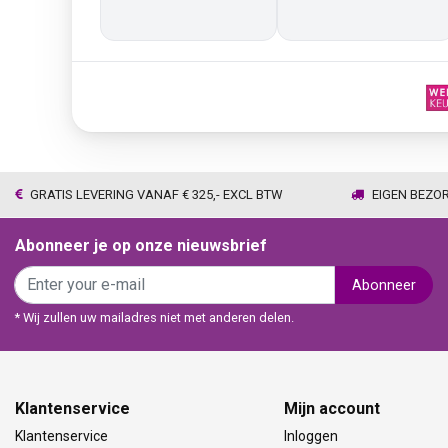
onze zwarte stoelen en
Wijhe. Prima service en
barkrukken geregeld
snelle levering thuis
zodat we geen beuken
met eiken door elkaar
hadden. Alles volgens
afspraak geleverd
GRATIS LEVERING VANAF € 325,- EXCL BTW
EIGEN BEZO
Abonneer je op onze nieuwsbrief
Abonneer
* Wij zullen uw mailadres niet met anderen delen.
Klantenservice
Mijn account
Klantenservice
Inloggen