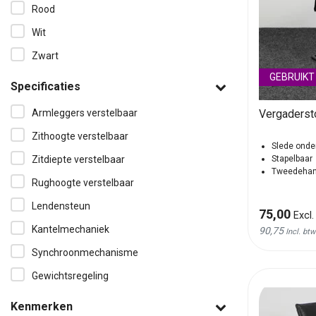
Rood
Wit
Zwart
GEBRUIKT
Specificaties
Armleggers verstelbaar
Vergadersto
Zithoogte verstelbaar
Slede onde
Zitdiepte verstelbaar
Stapelbaar
Tweedehan
Rughoogte verstelbaar
Lendensteun
75,00
Excl.
Kantelmechaniek
90,75
Incl. btw
Synchroonmechanisme
Gewichtsregeling
Kenmerken