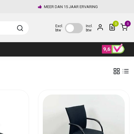
MEER DAN 15 JAAR ERVARING
0
0
Excl.
Incl.
btw
btw