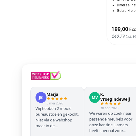
Diverse in
Gebruikte 
199,00
Exc
240,79
Incl. b
Marja
K.
JB
MV
★
★
★
★
★
Vroegindeweij
5 mei 2026
★
★
★
★
★
Wij hebben 2 mooie
30 apr 2026
We waren op zoek naar
bureaustoelen gekocht.
passende meubels voor
Niet via de webshop
onze kantine. Lamers
maar in de
heeft speciaal voor
winkel/showroom te