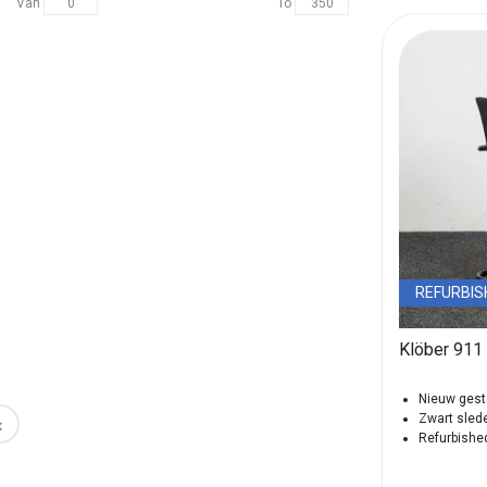
Van
To
REFURBIS
Klöber 911 
Nieuw gest
‹
Zwart sled
Refurbishe