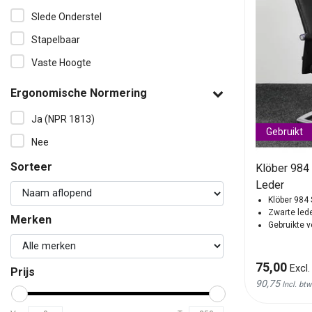
Slede Onderstel
Stapelbaar
Vaste Hoogte
Ergonomische Normering
Ja (NPR 1813)
Gebruikt
Nee
Sorteer
Klöber 984 
Leder
Klöber 984 
Zwarte led
Merken
Gebruikte 
75,00
Excl.
Prijs
90,75
Incl. btw