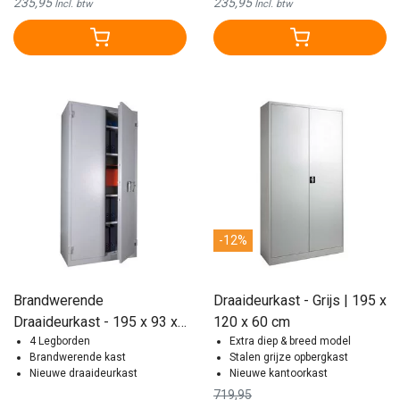
235,95
235,95
Incl. btw
Incl. btw
-12%
Brandwerende
Draaideurkast - Grijs | 195 x
Draaideurkast - 195 x 93 x
120 x 60 cm
52 cm
4 Legborden
Extra diep & breed model
Brandwerende kast
Stalen grijze opbergkast
Nieuwe draaideurkast
Nieuwe kantoorkast
719,95