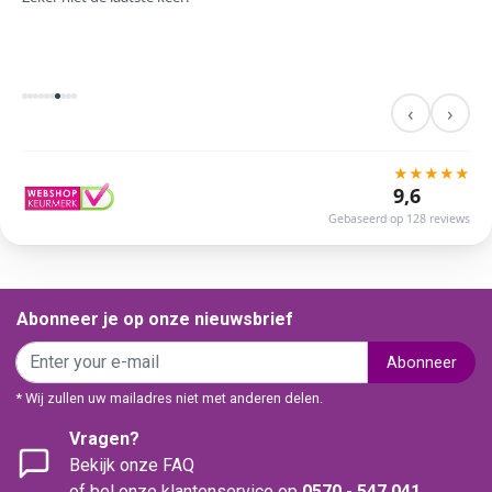
‹
›
★
★
★
★
★
9,6
Gebaseerd op 128 reviews
Abonneer je op onze nieuwsbrief
Abonneer
* Wij zullen uw mailadres niet met anderen delen.
Vragen?
Bekijk onze FAQ
of bel onze klantenservice op
0570 - 547 041