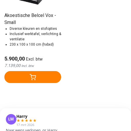
Akoestische Belcel Vox -
Small
Diverse kleuren en stofopties
Inclusief werktafel, verlichting &
ventilatie
230 x 100 x 100 cm (hxbxd)
5.900,00
Excl. btw
7.139,00
Incl. btw
Harry
LM
★
★
★
★
★
17 mrt 2026
Naar wens verlopen. gr. Harry