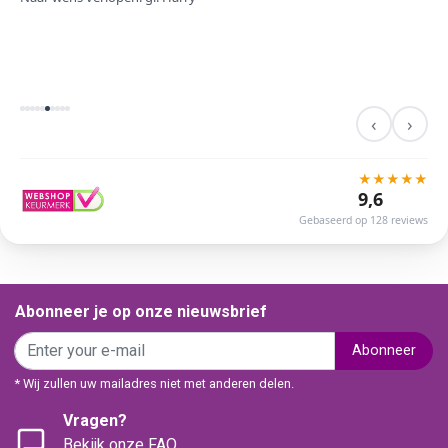
‹
›
★
★
★
★
★
9,6
Gebaseerd op 128 reviews
Abonneer je op onze nieuwsbrief
Abonneer
* Wij zullen uw mailadres niet met anderen delen.
Vragen?
Bekijk onze FAQ