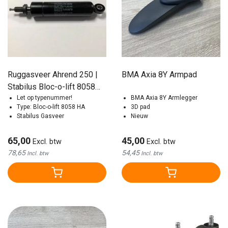
Ruggasveer Ahrend 250 |
BMA Axia 8Y Armpad
Stabilus Bloc-o-lift 8058
HA / 1000N
Let op typenummer!
BMA Axia 8Y Armlegger
Type: Bloc-o-lift 8058 HA
3D pad
Stabilus Gasveer
Nieuw
65,00
45,00
Excl. btw
Excl. btw
78,65
54,45
Incl. btw
Incl. btw