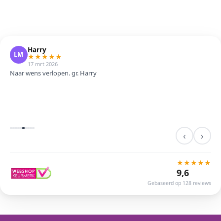
Harry
LM
★
★
★
★
★
17 mrt 2026
Naar wens verlopen. gr. Harry
‹
›
★
★
★
★
★
9,6
Gebaseerd op 128 reviews