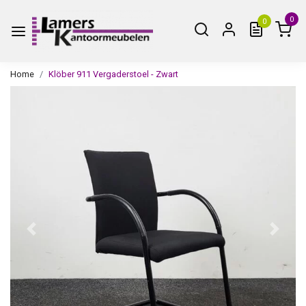
0
0
Home
Klöber 911 Vergaderstoel - Zwart
Vorige
Volge