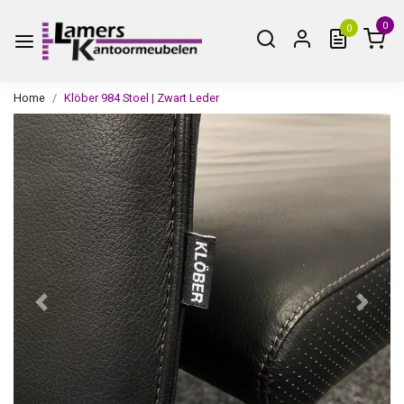
0
0
Home
Klöber 984 Stoel | Zwart Leder
Vorige
Volge