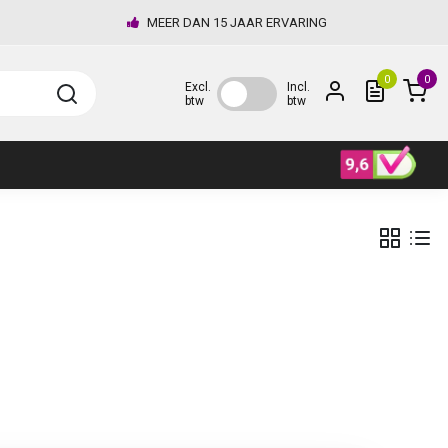
MEER DAN 15 JAAR ERVARING
0
0
Excl.
Incl.
btw
btw