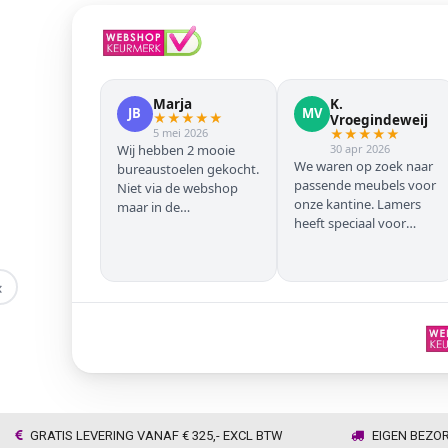
Marja
K.
JB
MV
★
★
★
★
★
Vroegindeweij
5 mei 2026
★
★
★
★
★
Wij hebben 2 mooie
30 apr 2026
We waren op zoek naar
bureaustoelen gekocht.
passende meubels voor
Niet via de webshop
onze kantine. Lamers
maar in de
heeft speciaal voor
winkel/showroom te
onze zwarte stoelen en
Wijhe. Prima service en
barkrukken geregeld
snelle levering thuis
zodat we geen beuken
‹
met eiken door elkaar
hadden. Alles volgens
afspraak geleverd
GRATIS LEVERING VANAF € 325,- EXCL BTW
EIGEN BEZO