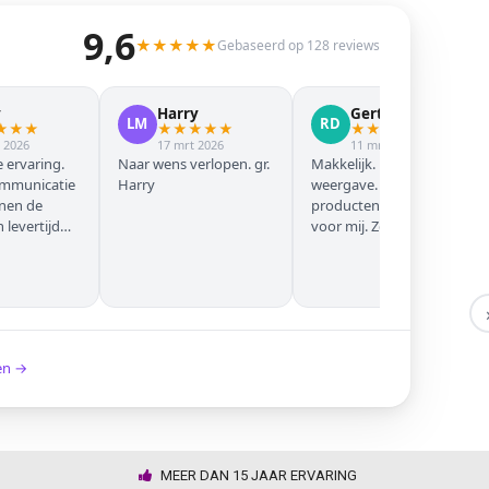
9,6
★
★
★
★
★
Gebaseerd op 128 reviews
y
Harry
Gert Jan
LM
RD
★
★
★
★
★
★
★
★
★
★
★
★
★
 2026
17 mrt 2026
11 mrt 2026
 ervaring.
Naar wens verlopen. gr.
Makkelijk. Mooie
ommunicatie
Harry
weergave. Goede
nnen de
producten. Eerste keer
levertijd
voor mij. Zeker niet de
laatste keer!
ken →
MEER DAN 15 JAAR ERVARING