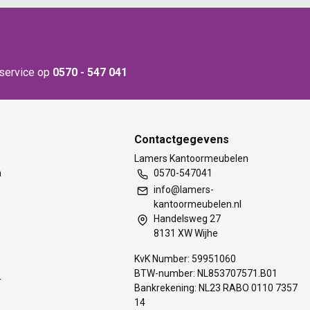
nservice op
0570 - 547 041
Contactgegevens
t
Lamers Kantoormeubelen
m
0570-547041
info@lamers-
kantoormeubelen.nl
Handelsweg 27
8131 XW Wijhe
KvK Number: 59951060
BTW-number: NL853707571.B01
s
Bankrekening: NL23 RABO 0110 7357
14