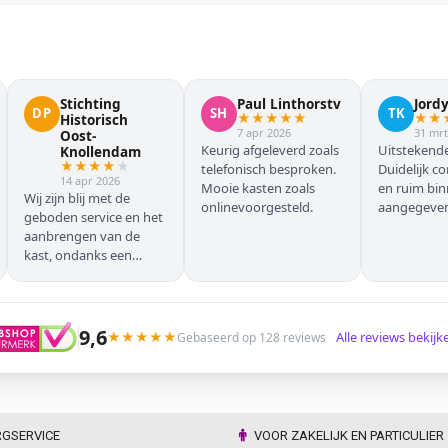
Stichting
Paul Linthorstv
Jord
DP
SH
TK
★
★
★
★
★
★
★
Historisch
7 apr 2026
31 mrt
Oost-
Keurig afgeleverd zoals
Uitstekende
Knollendam
★
★
★
★
★
telefonisch besproken.
Duidelijk c
14 apr 2026
Mooie kasten zoals
en ruim bi
Wij zijn blij met de
onlinevoorgesteld.
aangegeven 
geboden service en het
geleverd.
aanbrengen van de
kast, ondanks een
verkeersoponthoud. De
chauffeur moest
omrijden (wel hebben
wij dit vooraf gemeld),
9,6
★
★
★
★
★
Alle reviews bekij
Gebaseerd op 128 reviews
maar dat ging zonder
problemen. Nogmaals
dank.
RGSERVICE
VOOR ZAKELIJK EN PARTICULIER