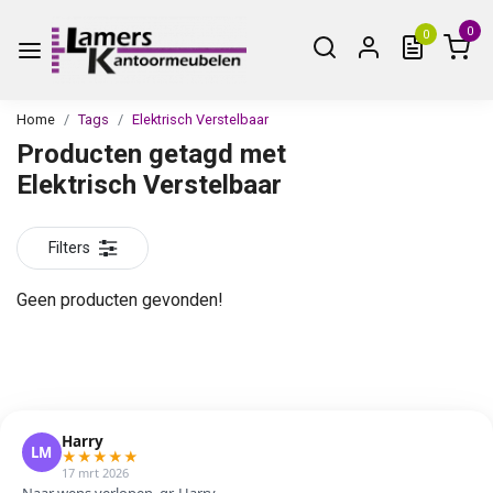
0
0
Home
Tags
Elektrisch Verstelbaar
Producten getagd met
Elektrisch Verstelbaar
Filters
Geen producten gevonden!
Harry
LM
★
★
★
★
★
17 mrt 2026