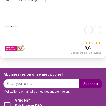
Naar wens verlopen. gr. Harry
‹
›
★
★
★
★
★
9,6
Gebaseerd op 128 reviews
Abonneer je op onze nieuwsbrief
Abonneer
* Wij zullen uw mailadres niet met anderen delen.
Vragen?
Bekijk onze FAQ