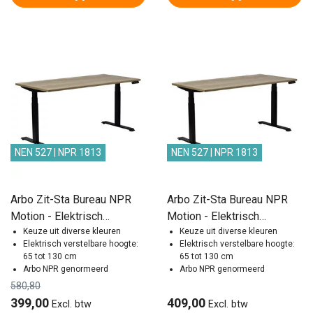
NEN 527 | NPR 1813
NEN 527 | NPR 1813
Arbo Zit-Sta Bureau NPR
Arbo Zit-Sta Bureau NPR
Motion - Elektrisch
Motion - Elektrisch
Verstelbaar | 140x80 cm
Keuze uit diverse kleuren
Verstelbaar | 160x80 cm
Keuze uit diverse kleuren
Elektrisch verstelbare hoogte:
Elektrisch verstelbare hoogte:
65 tot 130 cm
65 tot 130 cm
Arbo NPR genormeerd
Arbo NPR genormeerd
580,80
399,00
409,00
Excl. btw
Excl. btw