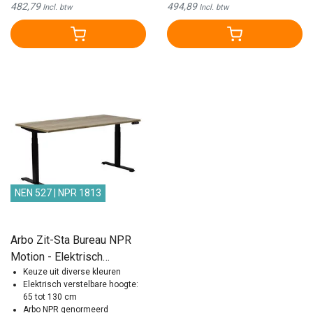
482,79
494,89
Incl. btw
Incl. btw
NEN 527 | NPR 1813
Arbo Zit-Sta Bureau NPR
Motion - Elektrisch
Verstelbaar | 180x80 cm
Keuze uit diverse kleuren
Elektrisch verstelbare hoogte:
65 tot 130 cm
Arbo NPR genormeerd