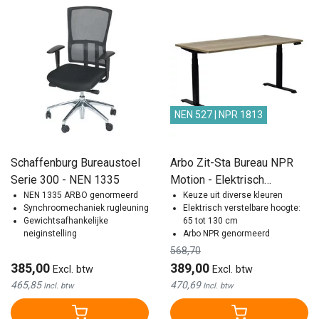
NEN 527 | NPR 1813
Schaffenburg Bureaustoel
Arbo Zit-Sta Bureau NPR
Serie 300 - NEN 1335
Motion - Elektrisch
NEN 1335 ARBO genormeerd
Keuze uit diverse kleuren
Verstelbaar | 120x80 cm
Synchroomechaniek rugleuning
Elektrisch verstelbare hoogte:
Gewichtsafhankelijke
65 tot 130 cm
neiginstelling
Arbo NPR genormeerd
568,70
385,00
389,00
Excl. btw
Excl. btw
465,85
470,69
Incl. btw
Incl. btw