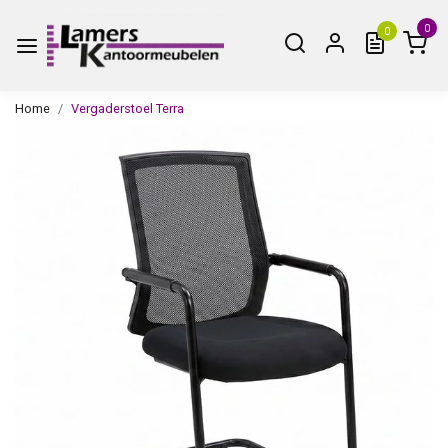
0
0
Home
Vergaderstoel Terra
Vorige
Volge