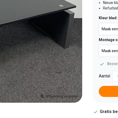
Nieuw bl
Refurbis
Kleur blad
Montage o
Bezor
Aantal
Afbeelding vergroten
Gratis b