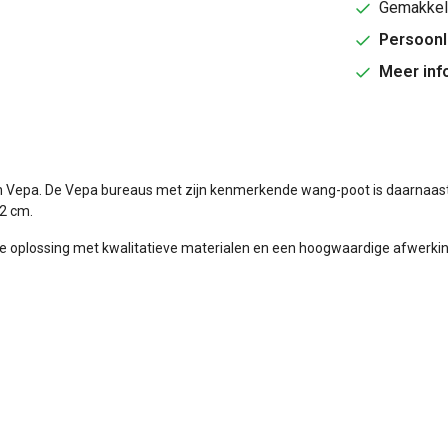
Gemakkeli
Persoonl
Meer inf
u van Vepa. De Vepa bureaus met zijn kenmerkende wang-poot is daarna
82 cm.
e oplossing met kwalitatieve materialen en een hoogwaardige afwerking