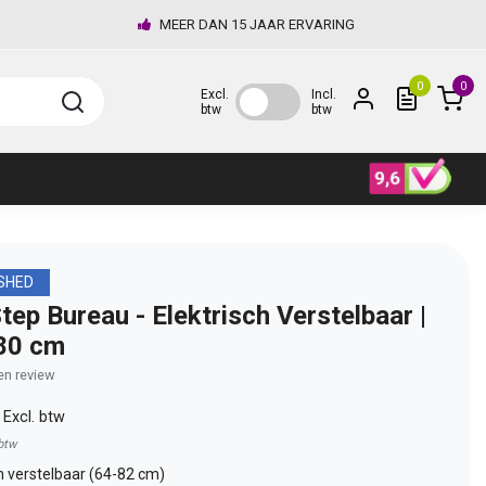
MEER DAN 15 JAAR ERVARING
0
0
Excl.
Incl.
btw
btw
SHED
tep Bureau - Elektrisch Verstelbaar |
80 cm
gen review
0
Excl. btw
 btw
h verstelbaar (64-82 cm)