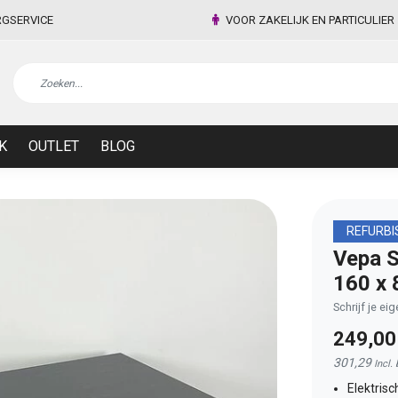
RGSERVICE
VOOR ZAKELIJK EN PARTICULIER
K
OUTLET
BLOG
REFURBI
Vepa S
160 x 
Schrijf je ei
249,0
301,29
Incl.
Elektrisc