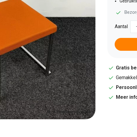
Gebruikt
Bezor
Aantal
Gratis b
Gemakkeli
Persoonl
Meer inf
Afbeelding vergroten