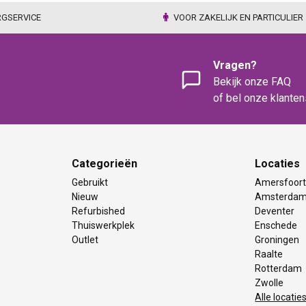
RGSERVICE
VOOR ZAKELIJK EN PARTICULIER
Vragen?
Bekijk onze FAQ
of bel onze klante
Categorieën
Locaties
Gebruikt
Amersfoor
Nieuw
Amsterda
Refurbished
Deventer
Thuiswerkplek
Enschede
Outlet
Groningen
Raalte
Rotterdam
Zwolle
Alle locatie