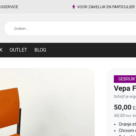
RGSERVICE
VOOR ZAKELIJK EN PARTICULIER
K
OUTLET
BLOG
GEBRUIK
Vepa F
Schrijf je ei
50,00
E
60,50
Incl. b
Oranje st
Chroom o