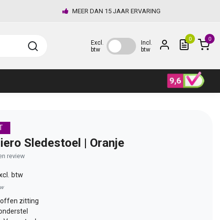
MEER DAN 15 JAAR ERVARING
0
0
Excl.
Incl.
btw
btw
T
iero Sledestoel | Oranje
gen review
xcl. btw
tw
offen zitting
nderstel