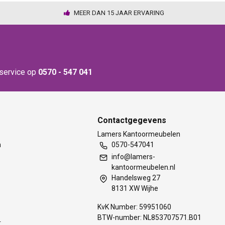
MEER DAN 15 JAAR ERVARING
nservice op
0570 - 547 041
Contactgegevens
t
Lamers Kantoormeubelen
m
0570-547041
info@lamers-
kantoormeubelen.nl
Handelsweg 27
8131 XW Wijhe
KvK Number: 59951060
BTW-number: NL853707571.B01
s