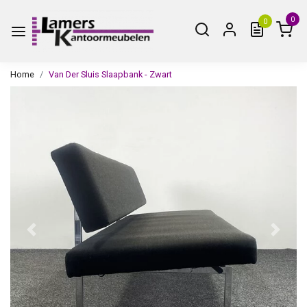
0
0
Home
Van Der Sluis Slaapbank - Zwart
Vorige
Volge