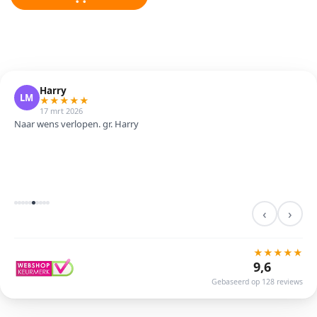
Harry
LM
★
★
★
★
★
17 mrt 2026
Naar wens verlopen. gr. Harry
‹
›
★
★
★
★
★
9,6
Gebaseerd op 128 reviews