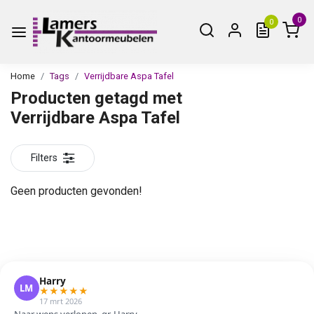
0
0
Home
Tags
Verrijdbare Aspa Tafel
Producten getagd met
Verrijdbare Aspa Tafel
Filters
Geen producten gevonden!
Harry
LM
★
★
★
★
★
17 mrt 2026