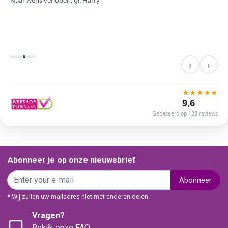
Naar wens verlopen. gr. Harry
‹
›
★
★
★
★
★
9,6
Gebaseerd op 128 reviews
Abonneer je op onze nieuwsbrief
Abonneer
* Wij zullen uw mailadres niet met anderen delen.
Vragen?
Bekijk onze FAQ