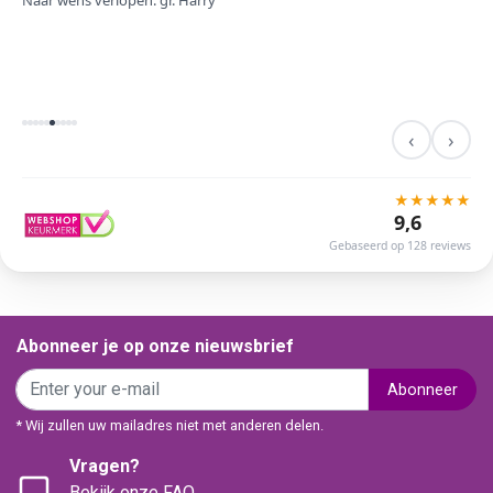
Naar wens verlopen. gr. Harry
‹
›
★
★
★
★
★
9,6
Gebaseerd op 128 reviews
Abonneer je op onze nieuwsbrief
Abonneer
* Wij zullen uw mailadres niet met anderen delen.
Vragen?
Bekijk onze FAQ