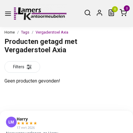
0
0
Home
Tags
Vergaderstoel Axia
Producten getagd met
Vergaderstoel Axia
Filters
Geen producten gevonden!
Harry
LM
★
★
★
★
★
17 mrt 2026