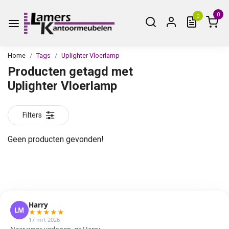
0
0
Home
Tags
Uplighter Vloerlamp
Producten getagd met
Uplighter Vloerlamp
Filters
Geen producten gevonden!
Harry
LM
★
★
★
★
★
17 mrt 2026