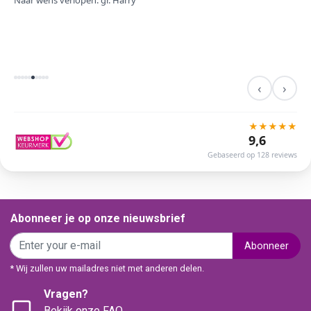
Naar wens verlopen. gr. Harry
‹
›
★
★
★
★
★
9,6
Gebaseerd op 128 reviews
Abonneer je op onze nieuwsbrief
Abonneer
* Wij zullen uw mailadres niet met anderen delen.
Vragen?
Bekijk onze FAQ