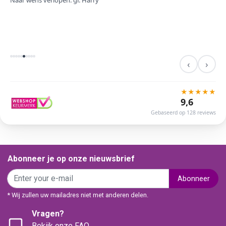
Naar wens verlopen. gr. Harry
‹
›
★
★
★
★
★
9,6
Gebaseerd op 128 reviews
Abonneer je op onze nieuwsbrief
Abonneer
* Wij zullen uw mailadres niet met anderen delen.
Vragen?
Bekijk onze FAQ