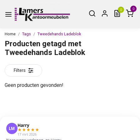
0
0
Home
Tags
Tweedehands Ladeblok
Producten getagd met
Tweedehands Ladeblok
Filters
Geen producten gevonden!
Harry
LM
★
★
★
★
★
17 mrt 2026