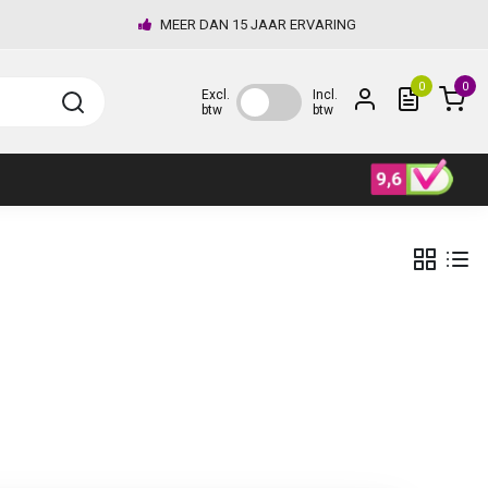
MEER DAN 15 JAAR ERVARING
0
0
Excl.
Incl.
btw
btw