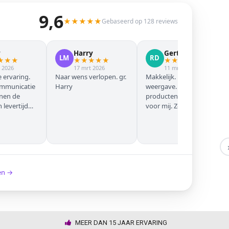
9,6
★
★
★
★
★
Gebaseerd op 128 reviews
y
Harry
Gert Jan
LM
RD
★
★
★
★
★
★
★
★
★
★
★
★
★
 2026
17 mrt 2026
11 mrt 2026
 ervaring.
Naar wens verlopen. gr.
Makkelijk. Mooie
ommunicatie
Harry
weergave. Goede
nnen de
producten. Eerste keer
levertijd
voor mij. Zeker niet de
laatste keer!
ken →
MEER DAN 15 JAAR ERVARING