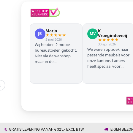
Marja
K.
JB
MV
★
★
★
★
★
Vroegindeweij
5 mei 2026
★
★
★
★
★
Wij hebben 2 mooie
30 apr 2026
We waren op zoek naar
bureaustoelen gekocht.
passende meubels voor
Niet via de webshop
onze kantine. Lamers
maar in de
heeft speciaal voor
winkel/showroom te
onze zwarte stoelen en
Wijhe. Prima service en
barkrukken geregeld
snelle levering thuis
zodat we geen beuken
‹
met eiken door elkaar
hadden. Alles volgens
afspraak geleverd
GRATIS LEVERING VANAF € 325,- EXCL BTW
EIGEN BEZO