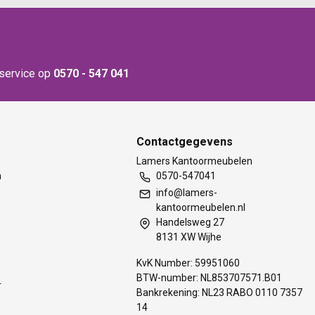
nservice op
0570 - 547 041
Contactgegevens
t
Lamers Kantoormeubelen
m
0570-547041
info@lamers-
kantoormeubelen.nl
Handelsweg 27
8131 XW Wijhe
KvK Number: 59951060
BTW-number: NL853707571.B01
s
Bankrekening: NL23 RABO 0110 7357
14