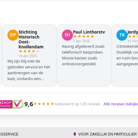
Stichting
Paul Linthorstv
Jord
DP
SH
TK
★
★
★
★
★
★
★
Historisch
7 apr 2026
31 mrt
Oost-
Keurig afgeleverd zoals
Uitstekende
Knollendam
★
★
★
★
★
telefonisch besproken.
Duidelijk c
14 apr 2026
Mooie kasten zoals
en ruim bi
Wij zijn blij met de
onlinevoorgesteld.
aangegeven 
geboden service en het
geleverd.
aanbrengen van de
kast, ondanks een
verkeersoponthoud. De
chauffeur moest
omrijden (wel hebben
wij dit vooraf gemeld),
9,6
★
★
★
★
★
Alle reviews bekij
Gebaseerd op 128 reviews
maar dat ging zonder
problemen. Nogmaals
dank.
RGSERVICE
VOOR ZAKELIJK EN PARTICULIER