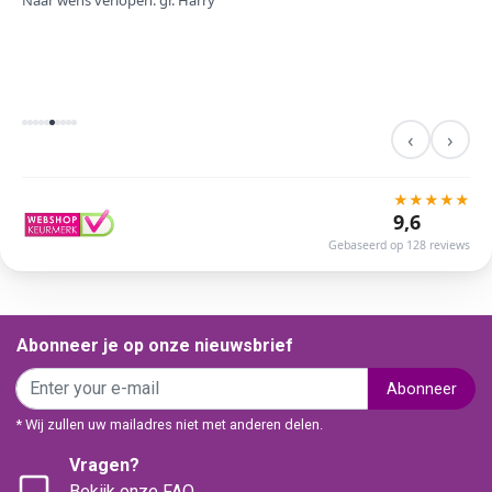
Naar wens verlopen. gr. Harry
‹
›
★
★
★
★
★
9,6
Gebaseerd op 128 reviews
Abonneer je op onze nieuwsbrief
Abonneer
* Wij zullen uw mailadres niet met anderen delen.
Vragen?
Bekijk onze FAQ