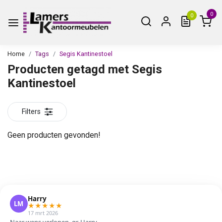
0
0
Home
Tags
Segis Kantinestoel
Producten getagd met Segis
Kantinestoel
Filters
Geen producten gevonden!
Harry
LM
★
★
★
★
★
17 mrt 2026