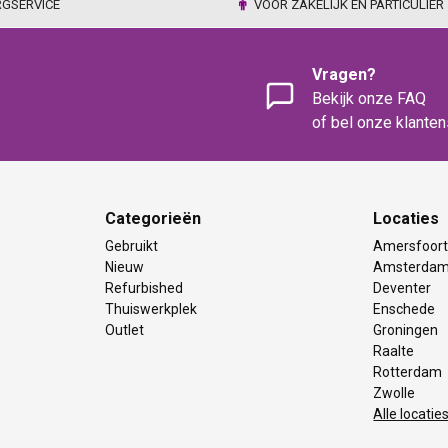
RGSERVICE
VOOR ZAKELIJK EN PARTICULIER
Vragen?
Bekijk onze FAQ
of bel onze klante
Categorieën
Locaties
Gebruikt
Amersfoor
Nieuw
Amsterda
Refurbished
Deventer
Thuiswerkplek
Enschede
Outlet
Groningen
Raalte
Rotterdam
Zwolle
Alle locatie