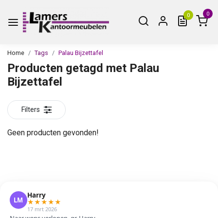
0
0
Home
Tags
Palau Bijzettafel
Producten getagd met Palau
Bijzettafel
Filters
Geen producten gevonden!
Harry
LM
★
★
★
★
★
17 mrt 2026