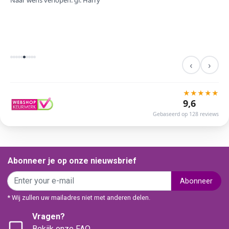
Naar wens verlopen. gr. Harry
‹
›
★
★
★
★
★
9,6
Gebaseerd op 128 reviews
Abonneer je op onze nieuwsbrief
Abonneer
* Wij zullen uw mailadres niet met anderen delen.
Vragen?
Bekijk onze FAQ