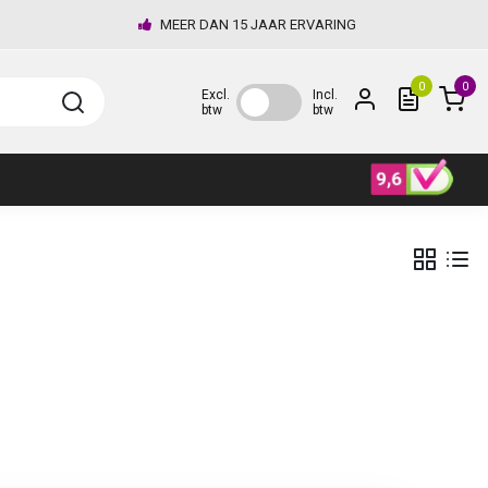
MEER DAN 15 JAAR ERVARING
0
0
Excl.
Incl.
btw
btw