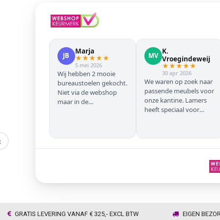
Marja
K.
JB
MV
★
★
★
★
★
Vroegindeweij
5 mei 2026
★
★
★
★
★
Wij hebben 2 mooie
30 apr 2026
We waren op zoek naar
bureaustoelen gekocht.
passende meubels voor
Niet via de webshop
onze kantine. Lamers
maar in de
heeft speciaal voor
winkel/showroom te
onze zwarte stoelen en
Wijhe. Prima service en
barkrukken geregeld
snelle levering thuis
zodat we geen beuken
‹
met eiken door elkaar
hadden. Alles volgens
afspraak geleverd
GRATIS LEVERING VANAF € 325,- EXCL BTW
EIGEN BEZO