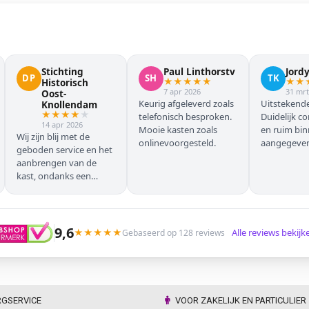
Stichting
Paul Linthorstv
Jord
DP
SH
TK
★
★
★
★
★
★
★
Historisch
7 apr 2026
31 mrt
Oost-
Keurig afgeleverd zoals
Uitstekende
Knollendam
★
★
★
★
★
telefonisch besproken.
Duidelijk c
14 apr 2026
Mooie kasten zoals
en ruim bi
Wij zijn blij met de
onlinevoorgesteld.
aangegeven 
geboden service en het
geleverd.
aanbrengen van de
kast, ondanks een
verkeersoponthoud. De
chauffeur moest
omrijden (wel hebben
wij dit vooraf gemeld),
9,6
★
★
★
★
★
Alle reviews bekij
Gebaseerd op 128 reviews
maar dat ging zonder
problemen. Nogmaals
dank.
RGSERVICE
VOOR ZAKELIJK EN PARTICULIER