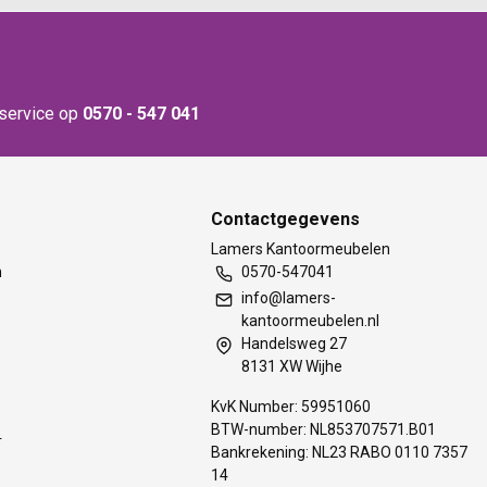
nservice op
0570 - 547 041
Contactgegevens
t
Lamers Kantoormeubelen
m
0570-547041
info@lamers-
kantoormeubelen.nl
Handelsweg 27
8131 XW Wijhe
KvK Number: 59951060
BTW-number: NL853707571.B01
s
Bankrekening: NL23 RABO 0110 7357
14