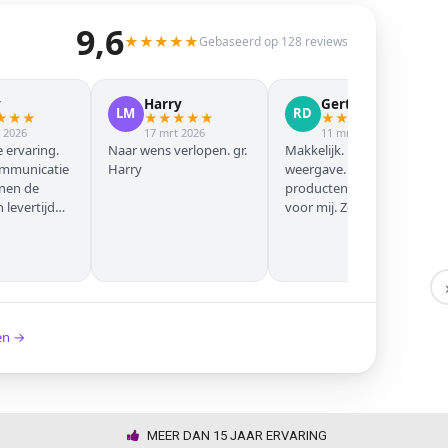
9,6
★
★
★
★
★
Gebaseerd op 128 reviews
y
Harry
Gert Jan
LM
RD
★
★
★
★
★
★
★
★
★
★
★
★
★
 2026
17 mrt 2026
11 mrt 2026
 ervaring.
Naar wens verlopen. gr.
Makkelijk. Mooie
ommunicatie
Harry
weergave. Goede
nnen de
producten. Eerste keer
levertijd
voor mij. Zeker niet de
laatste keer!
ken →
MEER DAN 15 JAAR ERVARING