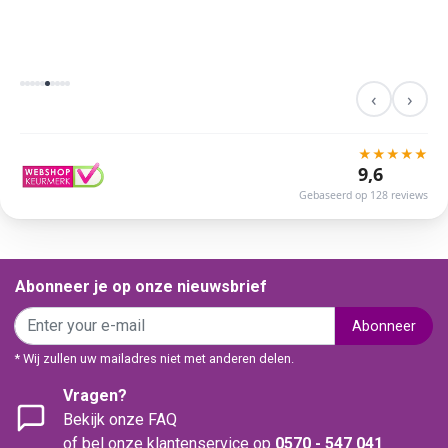
‹
›
★
★
★
★
★
9,6
Gebaseerd op 128 reviews
Abonneer je op onze nieuwsbrief
Abonneer
* Wij zullen uw mailadres niet met anderen delen.
Vragen?
Bekijk onze FAQ
of bel onze klantenservice op
0570 - 547 041