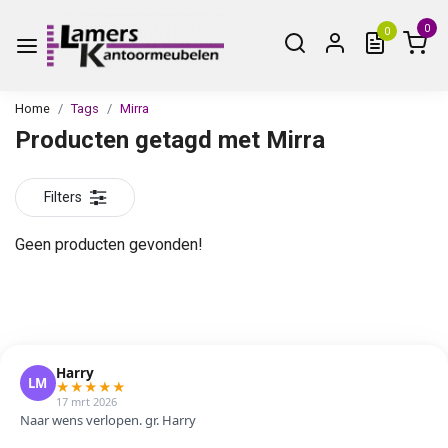
0
0
Home
Tags
Mirra
Producten getagd met Mirra
Filters
Geen producten gevonden!
Harry
LM
★
★
★
★
★
17 mrt 2026
Naar wens verlopen. gr. Harry