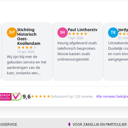
Stichting
Paul Linthorstv
Jord
DP
SH
TK
★
★
★
★
★
★
★
Historisch
7 apr 2026
31 mrt
Oost-
Keurig afgeleverd zoals
Uitstekende
Knollendam
★
★
★
★
★
telefonisch besproken.
Duidelijk c
14 apr 2026
Mooie kasten zoals
en ruim bi
Wij zijn blij met de
onlinevoorgesteld.
aangegeven 
geboden service en het
geleverd.
aanbrengen van de
kast, ondanks een
verkeersoponthoud. De
chauffeur moest
omrijden (wel hebben
wij dit vooraf gemeld),
9,6
★
★
★
★
★
Alle reviews bekij
Gebaseerd op 128 reviews
maar dat ging zonder
problemen. Nogmaals
dank.
RGSERVICE
VOOR ZAKELIJK EN PARTICULIER