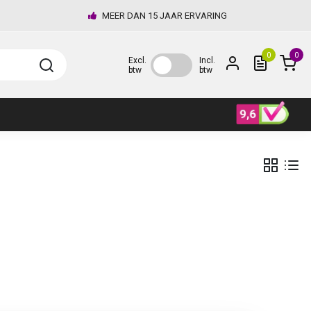
MEER DAN 15 JAAR ERVARING
0
0
Excl.
Incl.
btw
btw