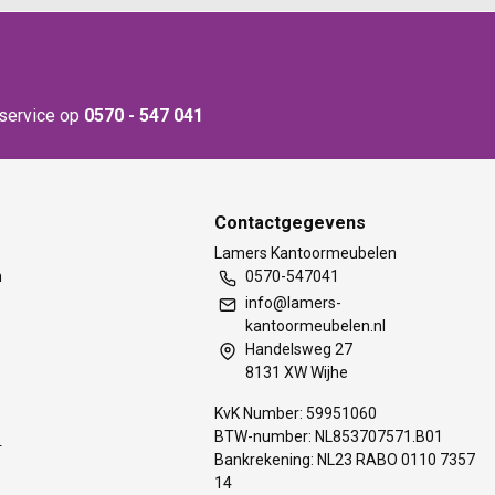
nservice op
0570 - 547 041
Contactgegevens
t
Lamers Kantoormeubelen
m
0570-547041
info@lamers-
kantoormeubelen.nl
Handelsweg 27
8131 XW Wijhe
KvK Number: 59951060
BTW-number: NL853707571.B01
s
Bankrekening: NL23 RABO 0110 7357
14