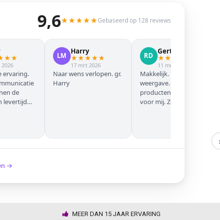
9,6
★
★
★
★
★
Gebaseerd op 128 reviews
y
Harry
Gert Jan
LM
RD
★
★
★
★
★
★
★
★
★
★
★
★
★
 2026
17 mrt 2026
11 mrt 2026
 ervaring.
Naar wens verlopen. gr.
Makkelijk. Mooie
ommunicatie
Harry
weergave. Goede
nnen de
producten. Eerste keer
levertijd
voor mij. Zeker niet de
laatste keer!
ken →
MEER DAN 15 JAAR ERVARING