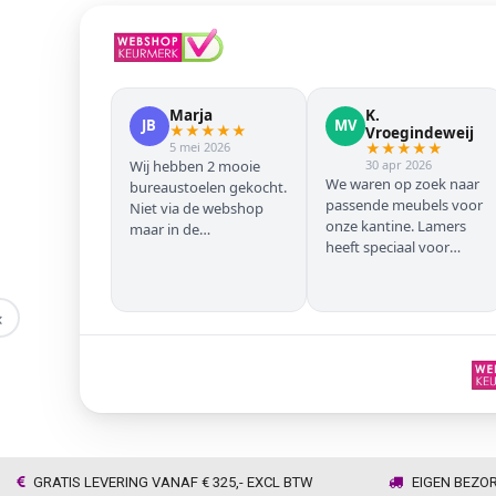
Marja
K.
JB
MV
★
★
★
★
★
Vroegindeweij
5 mei 2026
★
★
★
★
★
Wij hebben 2 mooie
30 apr 2026
We waren op zoek naar
bureaustoelen gekocht.
passende meubels voor
Niet via de webshop
onze kantine. Lamers
maar in de
heeft speciaal voor
winkel/showroom te
onze zwarte stoelen en
Wijhe. Prima service en
barkrukken geregeld
snelle levering thuis
zodat we geen beuken
‹
met eiken door elkaar
hadden. Alles volgens
afspraak geleverd
GRATIS LEVERING VANAF € 325,- EXCL BTW
EIGEN BEZO