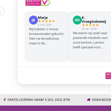
‹
Marja
K.
JB
MV
★
★
★
★
★
Vroegindeweij
5 mei 2026
★
★
★
★
★
Wij hebben 2 mooie
30 apr 2026
We waren op zoek naar
bureaustoelen gekocht.
passende meubels voor
Niet via de webshop
onze kantine. Lamers
maar in de
heeft speciaal voor
winkel/showroom te
onze zwarte stoelen en
Wijhe. Prima service en
barkrukken geregeld
snelle levering thuis
zodat we geen beuken
met eiken door elkaar
hadden. Alles volgens
afspraak geleverd
GRATIS LEVERING VANAF € 325,- EXCL BTW
EIGEN BEZO