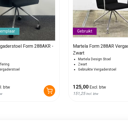
xemplaar
Gebruikt
rgaderstoel Form 288AKR -
Martela Form 288AR Vergad
Zwart
Martela Design Stoel
fering
Zwart
vergaderstoel
Gebruikte Vergaderstoel
125,00
l. btw
Excl. btw
151,25
tw
Incl. btw