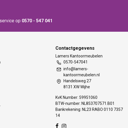
nservice op
0570 - 547 041
Contactgegevens
t
Lamers Kantoormeubelen
m
0570-547041
info@lamers-
kantoormeubelen.nl
Handelsweg 27
8131 XW Wijhe
KvK Number: 59951060
BTW-number: NL853707571.B01
s
Bankrekening: NL23 RABO 0110 7357
14