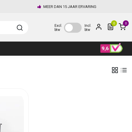
MEER DAN 15 JAAR ERVARING
0
0
Excl.
Incl.
btw
btw