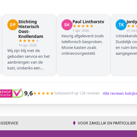
Stichting
Paul Linthorstv
Jord
DP
SH
TK
★
★
★
★
★
★
★
Historisch
7 apr 2026
31 mrt
Oost-
Keurig afgeleverd zoals
Uitstekende
Knollendam
★
★
★
★
★
telefonisch besproken.
Duidelijk c
14 apr 2026
Mooie kasten zoals
en ruim bi
Wij zijn blij met de
onlinevoorgesteld.
aangegeven 
geboden service en het
geleverd.
aanbrengen van de
kast, ondanks een
verkeersoponthoud. De
chauffeur moest
omrijden (wel hebben
wij dit vooraf gemeld),
9,6
★
★
★
★
★
Alle reviews bekij
Gebaseerd op 128 reviews
maar dat ging zonder
problemen. Nogmaals
dank.
RGSERVICE
VOOR ZAKELIJK EN PARTICULIER