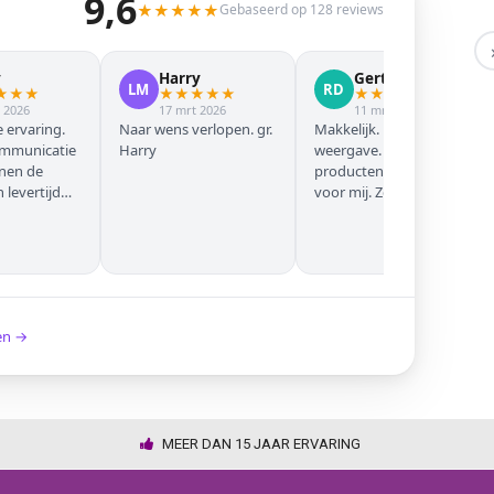
9,6
★
★
★
★
★
Gebaseerd op 128 reviews
y
Harry
Gert Jan
LM
RD
★
★
★
★
★
★
★
★
★
★
★
★
★
 2026
17 mrt 2026
11 mrt 2026
 ervaring.
Naar wens verlopen. gr.
Makkelijk. Mooie
ommunicatie
Harry
weergave. Goede
nnen de
producten. Eerste keer
levertijd
voor mij. Zeker niet de
laatste keer!
ken →
MEER DAN 15 JAAR ERVARING