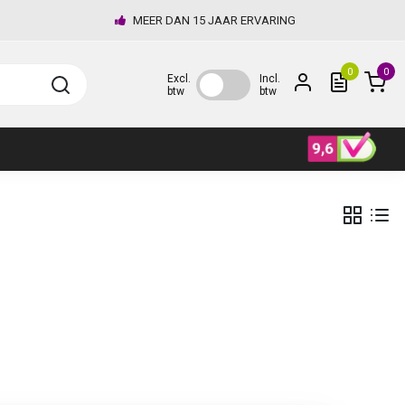
MEER DAN 15 JAAR ERVARING
0
0
Excl.
Incl.
btw
btw