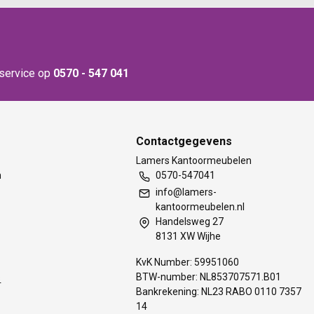
nservice op
0570 - 547 041
Contactgegevens
t
Lamers Kantoormeubelen
m
0570-547041
info@lamers-
kantoormeubelen.nl
Handelsweg 27
8131 XW Wijhe
KvK Number: 59951060
BTW-number: NL853707571.B01
s
Bankrekening: NL23 RABO 0110 7357
14