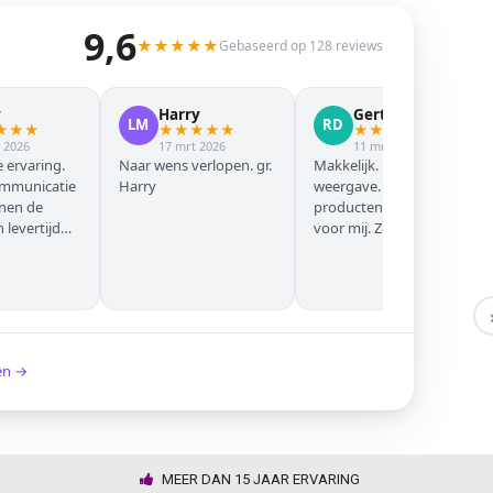
9,6
★
★
★
★
★
Gebaseerd op 128 reviews
y
Harry
Gert Jan
LM
RD
★
★
★
★
★
★
★
★
★
★
★
★
★
 2026
17 mrt 2026
11 mrt 2026
 ervaring.
Naar wens verlopen. gr.
Makkelijk. Mooie
ommunicatie
Harry
weergave. Goede
nnen de
producten. Eerste keer
levertijd
voor mij. Zeker niet de
laatste keer!
ken →
MEER DAN 15 JAAR ERVARING