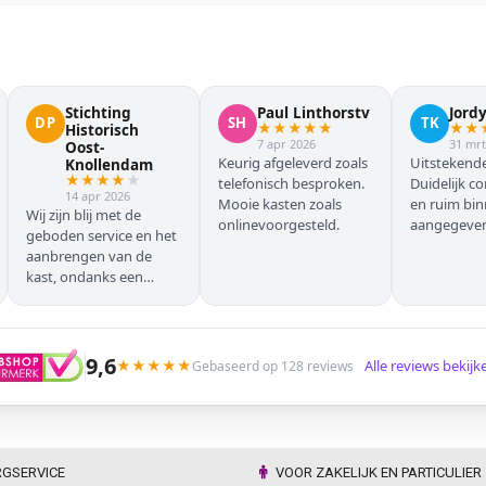
Stichting
Paul Linthorstv
Jord
DP
SH
TK
★
★
★
★
★
★
★
Historisch
7 apr 2026
31 mrt
Oost-
Keurig afgeleverd zoals
Uitstekende
Knollendam
★
★
★
★
★
telefonisch besproken.
Duidelijk c
14 apr 2026
Mooie kasten zoals
en ruim bi
Wij zijn blij met de
onlinevoorgesteld.
aangegeven 
geboden service en het
geleverd.
aanbrengen van de
kast, ondanks een
verkeersoponthoud. De
chauffeur moest
omrijden (wel hebben
wij dit vooraf gemeld),
9,6
★
★
★
★
★
Alle reviews bekij
Gebaseerd op 128 reviews
maar dat ging zonder
problemen. Nogmaals
dank.
RGSERVICE
VOOR ZAKELIJK EN PARTICULIER