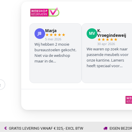
Marja
K.
JB
MV
★
★
★
★
★
Vroegindeweij
5 mei 2026
★
★
★
★
★
Wij hebben 2 mooie
30 apr 2026
We waren op zoek naar
bureaustoelen gekocht.
passende meubels voor
Niet via de webshop
onze kantine. Lamers
maar in de
heeft speciaal voor
winkel/showroom te
onze zwarte stoelen en
Wijhe. Prima service en
barkrukken geregeld
snelle levering thuis
zodat we geen beuken
‹
met eiken door elkaar
hadden. Alles volgens
afspraak geleverd
GRATIS LEVERING VANAF € 325,- EXCL BTW
EIGEN BEZO