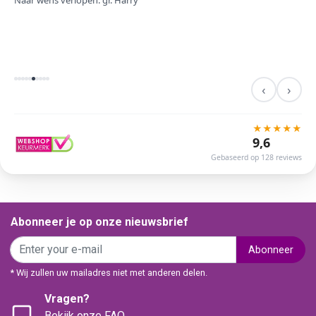
Naar wens verlopen. gr. Harry
‹
›
★
★
★
★
★
9,6
Gebaseerd op 128 reviews
Abonneer je op onze nieuwsbrief
Abonneer
* Wij zullen uw mailadres niet met anderen delen.
Vragen?
Bekijk onze FAQ