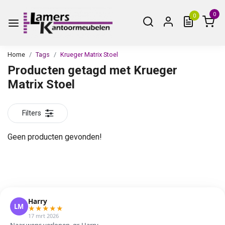
0
0
Home
Tags
Krueger Matrix Stoel
Producten getagd met Krueger
Matrix Stoel
Filters
Geen producten gevonden!
Harry
LM
★
★
★
★
★
17 mrt 2026