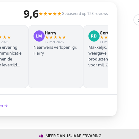
9,6
★
★
★
★
★
Gebaseerd op 128 reviews
y
Harry
Gert Jan
LM
RD
★
★
★
★
★
★
★
★
★
★
★
★
★
 2026
17 mrt 2026
11 mrt 2026
 ervaring.
Naar wens verlopen. gr.
Makkelijk. Mooie
ommunicatie
Harry
weergave. Goede
nnen de
producten. Eerste keer
levertijd
voor mij. Zeker niet de
laatste keer!
ken →
MEER DAN 15 JAAR ERVARING