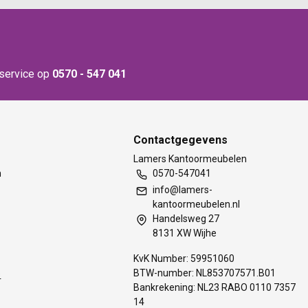
nservice op
0570 - 547 041
Contactgegevens
t
Lamers Kantoormeubelen
m
0570-547041
info@lamers-
kantoormeubelen.nl
Handelsweg 27
8131 XW Wijhe
KvK Number: 59951060
BTW-number: NL853707571.B01
s
Bankrekening: NL23 RABO 0110 7357
14