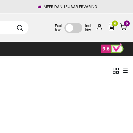
MEER DAN 15 JAAR ERVARING
0
0
Excl.
Incl.
btw
btw