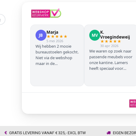
‹
Marja
K.
JB
MV
★
★
★
★
★
Vroegindeweij
5 mei 2026
★
★
★
★
★
Wij hebben 2 mooie
30 apr 2026
We waren op zoek naar
bureaustoelen gekocht.
passende meubels voor
Niet via de webshop
onze kantine. Lamers
maar in de
heeft speciaal voor
winkel/showroom te
onze zwarte stoelen en
Wijhe. Prima service en
barkrukken geregeld
snelle levering thuis
zodat we geen beuken
met eiken door elkaar
hadden. Alles volgens
afspraak geleverd
GRATIS LEVERING VANAF € 325,- EXCL BTW
EIGEN BEZO