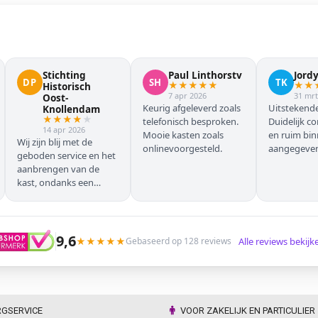
Stichting
Paul Linthorstv
Jord
DP
SH
TK
★
★
★
★
★
★
★
Historisch
7 apr 2026
31 mrt
Oost-
Keurig afgeleverd zoals
Uitstekende
Knollendam
★
★
★
★
★
telefonisch besproken.
Duidelijk c
14 apr 2026
Mooie kasten zoals
en ruim bi
Wij zijn blij met de
onlinevoorgesteld.
aangegeven 
geboden service en het
geleverd.
aanbrengen van de
kast, ondanks een
verkeersoponthoud. De
chauffeur moest
omrijden (wel hebben
wij dit vooraf gemeld),
9,6
★
★
★
★
★
Alle reviews bekij
Gebaseerd op 128 reviews
maar dat ging zonder
problemen. Nogmaals
dank.
RGSERVICE
VOOR ZAKELIJK EN PARTICULIER