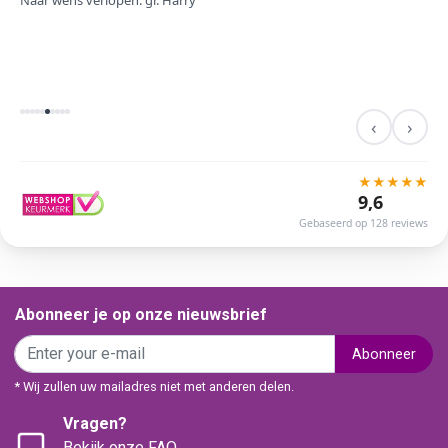
Naar wens verlopen. gr. Harry
‹
›
★
★
★
★
★
9,6
Gebaseerd op 128 reviews
Abonneer je op onze nieuwsbrief
Abonneer
* Wij zullen uw mailadres niet met anderen delen.
Vragen?
Bekijk onze FAQ