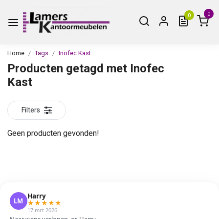
0
0
Home
Tags
Inofec Kast
Producten getagd met Inofec
Kast
Filters
Geen producten gevonden!
Harry
LM
★
★
★
★
★
17 mrt 2026