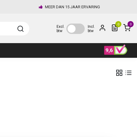
MEER DAN 15 JAAR ERVARING
0
0
Excl.
Incl.
btw
btw