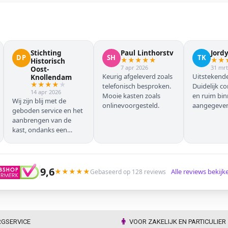
Stichting
Paul Linthorstv
Jord
DP
SH
TK
★
★
★
★
★
★
★
Historisch
7 apr 2026
31 mrt
Oost-
Keurig afgeleverd zoals
Uitstekende
Knollendam
★
★
★
★
★
telefonisch besproken.
Duidelijk c
14 apr 2026
Mooie kasten zoals
en ruim bi
Wij zijn blij met de
onlinevoorgesteld.
aangegeven 
geboden service en het
geleverd.
aanbrengen van de
kast, ondanks een
verkeersoponthoud. De
chauffeur moest
omrijden (wel hebben
wij dit vooraf gemeld),
9,6
★
★
★
★
★
Alle reviews bekij
Gebaseerd op 128 reviews
maar dat ging zonder
problemen. Nogmaals
dank.
RGSERVICE
VOOR ZAKELIJK EN PARTICULIER