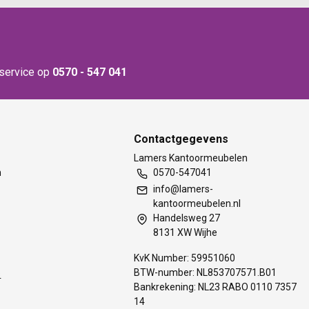
nservice op
0570 - 547 041
Contactgegevens
t
Lamers Kantoormeubelen
m
0570-547041
info@lamers-
kantoormeubelen.nl
Handelsweg 27
8131 XW Wijhe
KvK Number: 59951060
BTW-number: NL853707571.B01
s
Bankrekening: NL23 RABO 0110 7357
14