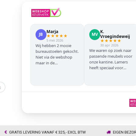
Marja
K.
JB
MV
★
★
★
★
★
Vroegindeweij
5 mei 2026
★
★
★
★
★
Wij hebben 2 mooie
30 apr 2026
We waren op zoek naar
bureaustoelen gekocht.
passende meubels voor
Niet via de webshop
onze kantine. Lamers
maar in de
heeft speciaal voor
winkel/showroom te
onze zwarte stoelen en
Wijhe. Prima service en
barkrukken geregeld
snelle levering thuis
zodat we geen beuken
‹
met eiken door elkaar
hadden. Alles volgens
afspraak geleverd
GRATIS LEVERING VANAF € 325,- EXCL BTW
EIGEN BEZO