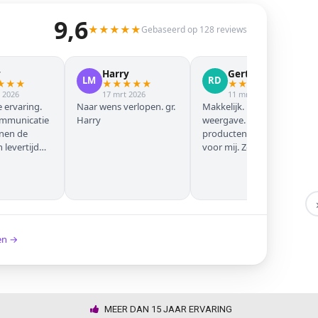
9,6
★
★
★
★
★
Gebaseerd op 128 reviews
y
Harry
Gert Jan
LM
RD
★
★
★
★
★
★
★
★
★
★
★
★
★
 2026
17 mrt 2026
11 mrt 2026
 ervaring.
Naar wens verlopen. gr.
Makkelijk. Mooie
ommunicatie
Harry
weergave. Goede
nnen de
producten. Eerste keer
levertijd
voor mij. Zeker niet de
laatste keer!
ken →
MEER DAN 15 JAAR ERVARING