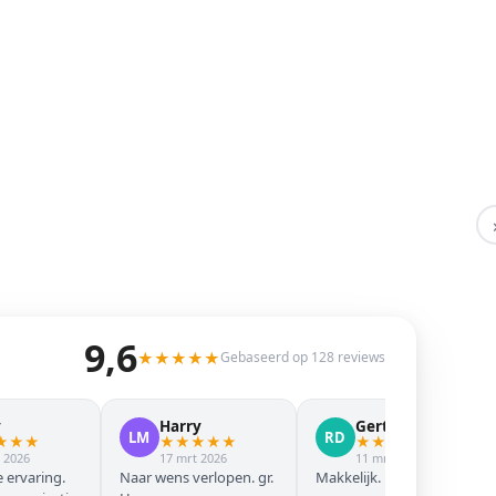
9,6
★
★
★
★
★
Gebaseerd op 128 reviews
y
Harry
Gert Jan
LM
RD
★
★
★
★
★
★
★
★
★
★
★
★
★
 2026
17 mrt 2026
11 mrt 2026
 ervaring.
Naar wens verlopen. gr.
Makkelijk. Mooie