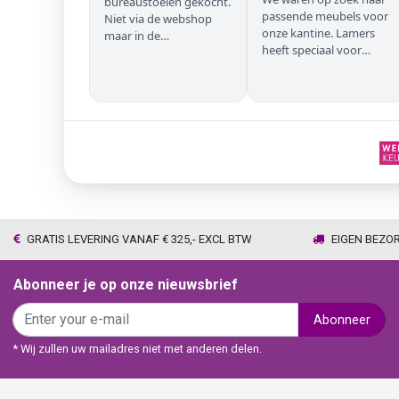
bureaustoelen gekocht.
passende meubels voor
Niet via de webshop
onze kantine. Lamers
maar in de
heeft speciaal voor
winkel/showroom te
onze zwarte stoelen en
Wijhe. Prima service en
barkrukken geregeld
snelle levering thuis
zodat we geen beuken
met eiken door elkaar
hadden. Alles volgens
afspraak geleverd
GRATIS LEVERING VANAF € 325,- EXCL BTW
EIGEN BEZO
Abonneer je op onze nieuwsbrief
Abonneer
* Wij zullen uw mailadres niet met anderen delen.