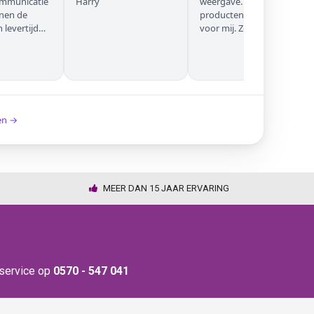
ommunicatie
Harry
weergave. Goede
nnen de
producten. Eerste keer
levertijd
voor mij. Zeker niet de
laatste keer!
ken →
MEER DAN 15 JAAR ERVARING
nservice op
0570 - 547 041