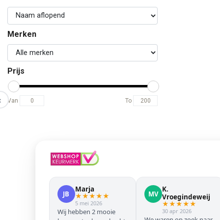
Merken
Prijs
‹
Van
To
Marja
K.
JB
MV
★
★
★
★
★
Vroegindeweij
5 mei 2026
★
★
★
★
★
Wij hebben 2 mooie
30 apr 2026
We waren op zoek naar