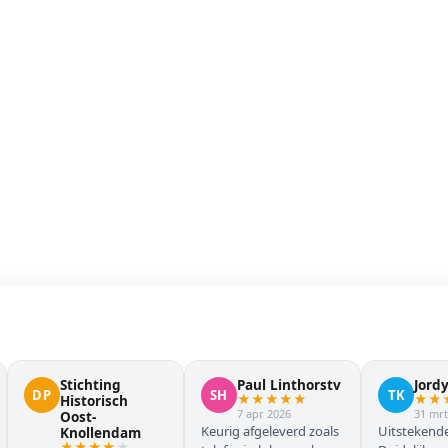
Stichting
Paul Linthorstv
Jord
DP
SH
TK
★
★
★
★
★
★
★
Historisch
7 apr 2026
31 mrt
Oost-
Keurig afgeleverd zoals
Uitstekende
Knollendam
★
★
★
★
★