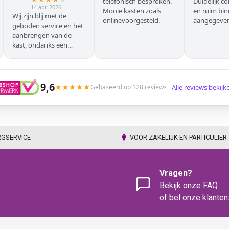
telefonisch besproken.
Duidelijk c
14 apr 2026
Mooie kasten zoals
en ruim bi
Wij zijn blij met de
onlinevoorgesteld.
aangegeven 
geboden service en het
geleverd.
aanbrengen van de
kast, ondanks een
verkeersoponthoud. De
chauffeur moest
omrijden (wel hebben
wij dit vooraf gemeld),
9,6
★
★
★
★
★
Alle reviews bekij
Gebaseerd op 128 reviews
maar dat ging zonder
problemen. Nogmaals
dank.
RGSERVICE
VOOR ZAKELIJK EN PARTICULIER
Vragen?
Bekijk onze FAQ
of bel onze klante