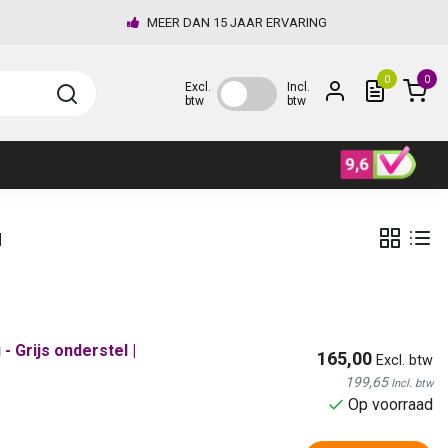
MEER DAN 15 JAAR ERVARING
0
0
Excl.
Incl.
btw
btw
u
 Grijs onderstel |
165,00
Excl. btw
199,65
Incl. btw
Op voorraad