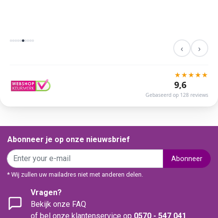
‹
›
★
★
★
★
★
9,6
Gebaseerd op 128 reviews
Abonneer je op onze nieuwsbrief
Abonneer
* Wij zullen uw mailadres niet met anderen delen.
Vragen?
Bekijk onze FAQ
of bel onze klantenservice op
0570 - 547 041