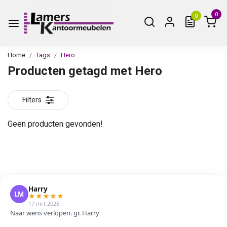
0
0
Home
Tags
Hero
Producten getagd met Hero
Filters
Geen producten gevonden!
Harry
LM
★
★
★
★
★
17 mrt 2026
Naar wens verlopen. gr. Harry