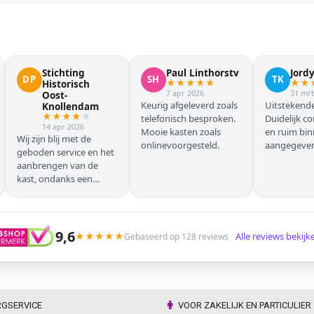
Stichting
Paul Linthorstv
Jord
DP
SH
TK
★
★
★
★
★
★
★
Historisch
7 apr 2026
31 mrt
Oost-
Keurig afgeleverd zoals
Uitstekende
Knollendam
★
★
★
★
★
telefonisch besproken.
Duidelijk c
14 apr 2026
Mooie kasten zoals
en ruim bi
Wij zijn blij met de
onlinevoorgesteld.
aangegeven 
geboden service en het
geleverd.
aanbrengen van de
kast, ondanks een
verkeersoponthoud. De
chauffeur moest
omrijden (wel hebben
wij dit vooraf gemeld),
9,6
★
★
★
★
★
Alle reviews bekij
Gebaseerd op 128 reviews
maar dat ging zonder
problemen. Nogmaals
dank.
RGSERVICE
VOOR ZAKELIJK EN PARTICULIER