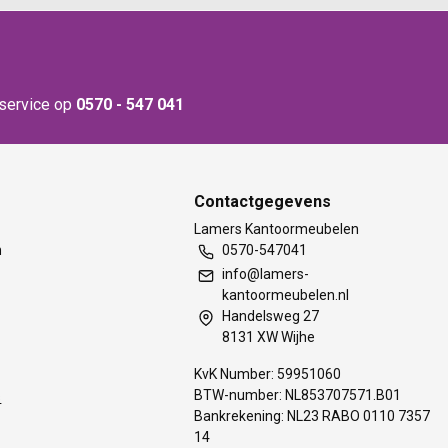
nservice op
0570 - 547 041
Contactgegevens
t
Lamers Kantoormeubelen
m
0570-547041
info@lamers-
kantoormeubelen.nl
Handelsweg 27
8131 XW Wijhe
KvK Number: 59951060
BTW-number: NL853707571.B01
s
Bankrekening: NL23 RABO 0110 7357
14