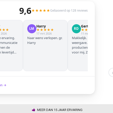
9,6
★
★
★
★
★
Gebaseerd op 128 reviews
y
Harry
Gert Jan
LM
RD
★
★
★
★
★
★
★
★
★
★
★
★
★
 2026
17 mrt 2026
11 mrt 2026
 ervaring.
Naar wens verlopen. gr.
Makkelijk. Mooie
ommunicatie
Harry
weergave. Goede
nnen de
producten. Eerste keer
levertijd
voor mij. Zeker niet de
laatste keer!
ken →
MEER DAN 15 JAAR ERVARING