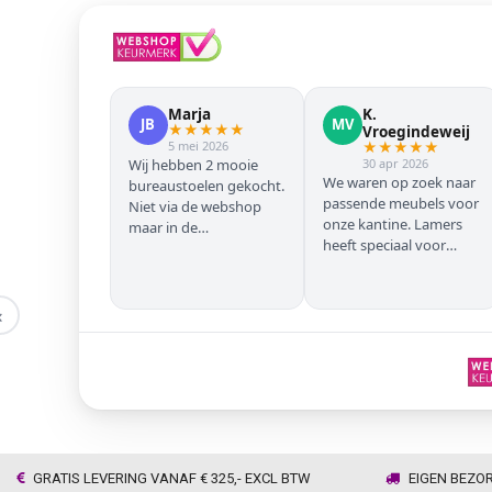
Marja
K.
JB
MV
★
★
★
★
★
Vroegindeweij
5 mei 2026
★
★
★
★
★
Wij hebben 2 mooie
30 apr 2026
We waren op zoek naar
bureaustoelen gekocht.
passende meubels voor
Niet via de webshop
onze kantine. Lamers
maar in de
heeft speciaal voor
winkel/showroom te
onze zwarte stoelen en
Wijhe. Prima service en
barkrukken geregeld
snelle levering thuis
zodat we geen beuken
‹
met eiken door elkaar
hadden. Alles volgens
afspraak geleverd
GRATIS LEVERING VANAF € 325,- EXCL BTW
EIGEN BEZO