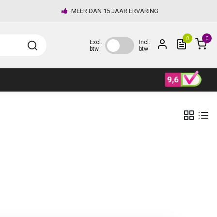
MEER DAN 15 JAAR ERVARING
0
0
Excl.
Incl.
btw
btw