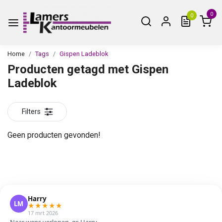
0
0
Home
Tags
Gispen Ladeblok
Producten getagd met Gispen
Ladeblok
Filters
Geen producten gevonden!
Harry
LM
★
★
★
★
★
17 mrt 2026