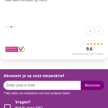
Naar wens verlopen. gr. Harry
‹
›
★
★
★
★
★
9,6
Gebaseerd op 128 reviews
Abonneer je op onze nieuwsbrief
Abonneer
* Wij zullen uw mailadres niet met anderen delen.
Vragen?
Bekijk onze FAQ