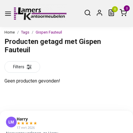
0
0
Home
Tags
Gispen Fauteuil
Producten getagd met Gispen
Fauteuil
Filters
Geen producten gevonden!
Harry
LM
★
★
★
★
★
17 mrt 2026