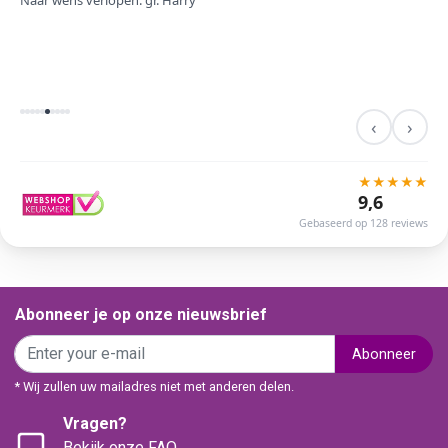
Naar wens verlopen. gr. Harry
‹
›
★
★
★
★
★
9,6
Gebaseerd op 128 reviews
Abonneer je op onze nieuwsbrief
Abonneer
* Wij zullen uw mailadres niet met anderen delen.
Vragen?
Bekijk onze FAQ