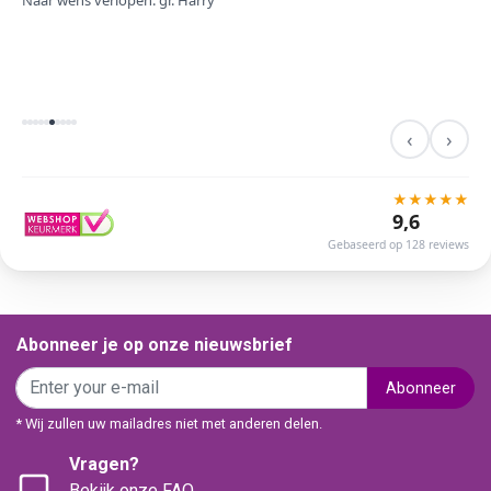
Naar wens verlopen. gr. Harry
‹
›
★
★
★
★
★
9,6
Gebaseerd op 128 reviews
Abonneer je op onze nieuwsbrief
Abonneer
* Wij zullen uw mailadres niet met anderen delen.
Vragen?
Bekijk onze FAQ