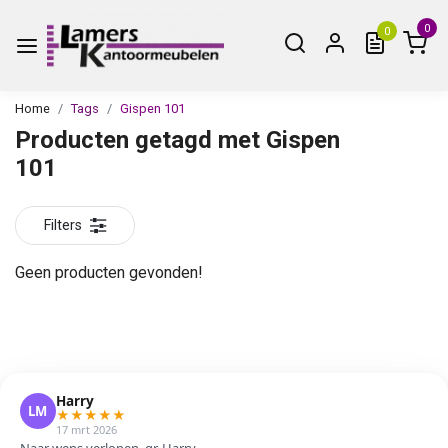
0
0
Home
Tags
Gispen 101
Producten getagd met Gispen
101
Filters
Geen producten gevonden!
Harry
LM
★
★
★
★
★
17 mrt 2026