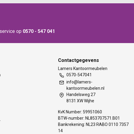
nservice op
0570 - 547 041
Contactgegevens
t
Lamers Kantoormeubelen
m
0570-547041
info@lamers-
kantoormeubelen.nl
Handelsweg 27
8131 XW Wijhe
KvK Number: 59951060
BTW-number: NL853707571.B01
s
Bankrekening: NL23 RABO 0110 7357
14