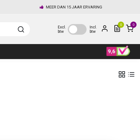
MEER DAN 15 JAAR ERVARING
0
0
Excl.
Incl.
btw
btw