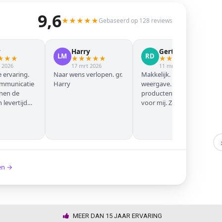
9,6
★
★
★
★
★
Gebaseerd op 128 reviews
y
Harry
Gert Jan
LM
RD
★
★
★
★
★
★
★
★
★
★
★
★
★
 2026
17 mrt 2026
11 mrt 2026
 ervaring.
Naar wens verlopen. gr.
Makkelijk. Mooie
ommunicatie
Harry
weergave. Goede
nnen de
producten. Eerste keer
levertijd
voor mij. Zeker niet de
laatste keer!
ken →
MEER DAN 15 JAAR ERVARING