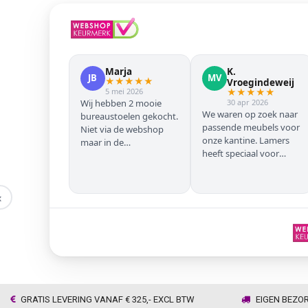
Marja
K.
JB
MV
★
★
★
★
★
Vroegindeweij
5 mei 2026
★
★
★
★
★
Wij hebben 2 mooie
30 apr 2026
We waren op zoek naar
bureaustoelen gekocht.
passende meubels voor
Niet via de webshop
onze kantine. Lamers
maar in de
heeft speciaal voor
winkel/showroom te
onze zwarte stoelen en
Wijhe. Prima service en
barkrukken geregeld
snelle levering thuis
zodat we geen beuken
‹
met eiken door elkaar
hadden. Alles volgens
afspraak geleverd
GRATIS LEVERING VANAF € 325,- EXCL BTW
EIGEN BEZO