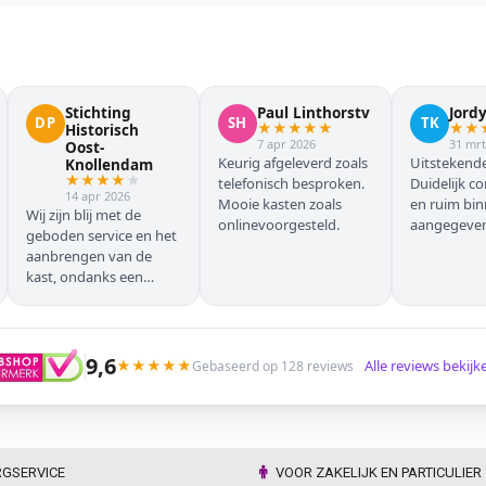
Stichting
Paul Linthorstv
Jord
DP
SH
TK
★
★
★
★
★
★
★
Historisch
7 apr 2026
31 mrt
Oost-
Keurig afgeleverd zoals
Uitstekende
Knollendam
★
★
★
★
★
telefonisch besproken.
Duidelijk c
14 apr 2026
Mooie kasten zoals
en ruim bi
Wij zijn blij met de
onlinevoorgesteld.
aangegeven 
geboden service en het
geleverd.
aanbrengen van de
kast, ondanks een
verkeersoponthoud. De
chauffeur moest
omrijden (wel hebben
wij dit vooraf gemeld),
9,6
★
★
★
★
★
Alle reviews bekij
Gebaseerd op 128 reviews
maar dat ging zonder
problemen. Nogmaals
dank.
RGSERVICE
VOOR ZAKELIJK EN PARTICULIER