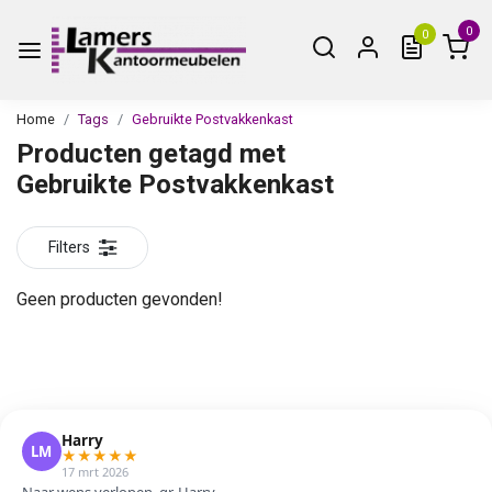
0
0
Home
Tags
Gebruikte Postvakkenkast
Producten getagd met
Gebruikte Postvakkenkast
Filters
Geen producten gevonden!
Harry
LM
★
★
★
★
★
17 mrt 2026