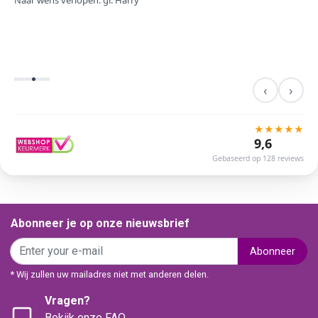
Naar wens verlopen. gr. Harry
‹
›
★
★
★
★
★
9,6
Gebaseerd op 128 reviews
Abonneer je op onze nieuwsbrief
Abonneer
* Wij zullen uw mailadres niet met anderen delen.
Vragen?
Bekijk onze FAQ