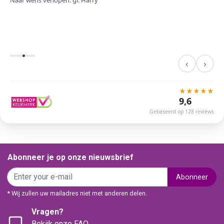
Naar wens verlopen. gr. Harry
‹
›
★
★
★
★
★
9,6
Gebaseerd op 128 reviews
Abonneer je op onze nieuwsbrief
Abonneer
* Wij zullen uw mailadres niet met anderen delen.
Vragen?
Bekijk onze FAQ