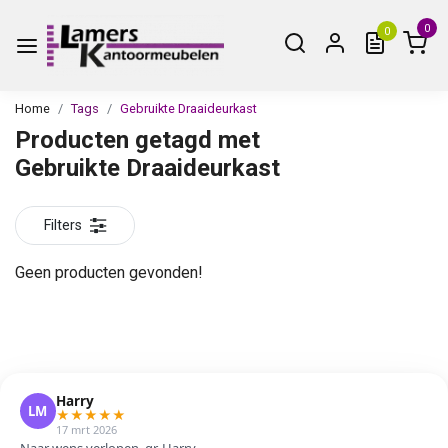
0
0
Home
Tags
Gebruikte Draaideurkast
Producten getagd met
Gebruikte Draaideurkast
Filters
Geen producten gevonden!
Harry
LM
★
★
★
★
★
17 mrt 2026