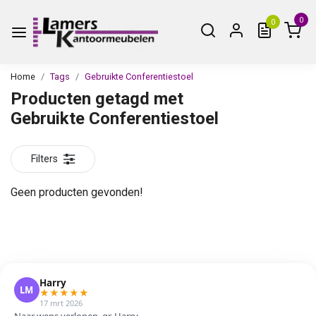
0
0
Home
Tags
Gebruikte Conferentiestoel
Producten getagd met
Gebruikte Conferentiestoel
Filters
Geen producten gevonden!
Harry
LM
★
★
★
★
★
17 mrt 2026