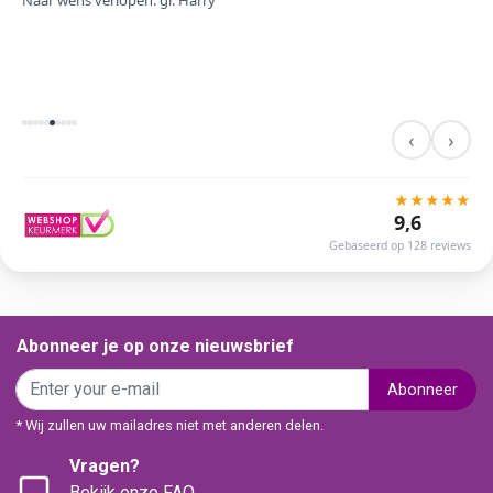
Naar wens verlopen. gr. Harry
‹
›
★
★
★
★
★
9,6
Gebaseerd op 128 reviews
Abonneer je op onze nieuwsbrief
Abonneer
* Wij zullen uw mailadres niet met anderen delen.
Vragen?
Bekijk onze FAQ