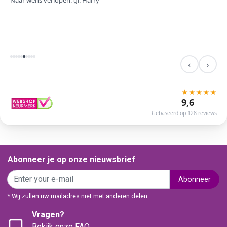
Naar wens verlopen. gr. Harry
‹
›
★
★
★
★
★
9,6
Gebaseerd op 128 reviews
Abonneer je op onze nieuwsbrief
Abonneer
* Wij zullen uw mailadres niet met anderen delen.
Vragen?
Bekijk onze FAQ