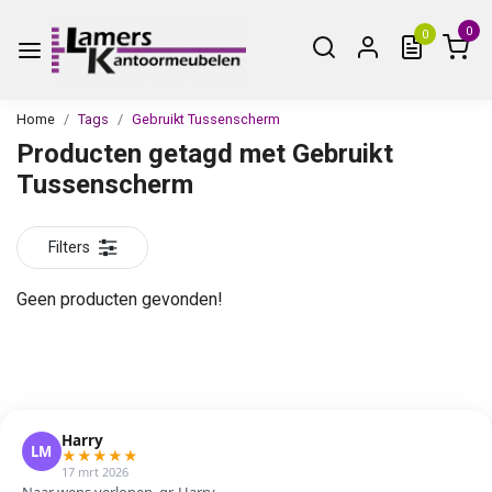
0
0
Home
Tags
Gebruikt Tussenscherm
Producten getagd met Gebruikt
Tussenscherm
Filters
Geen producten gevonden!
Harry
LM
★
★
★
★
★
17 mrt 2026