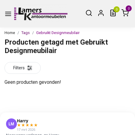
0
0
Home
Tags
Gebruikt Designmeubilair
Producten getagd met Gebruikt
Designmeubilair
Filters
Geen producten gevonden!
Harry
LM
★
★
★
★
★
17 mrt 2026