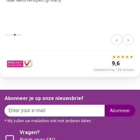
Naar wens verlopen. gr. Harry
‹
›
★
★
★
★
★
9,6
Gebaseerd op 128 reviews
Abonneer je op onze nieuwsbrief
Abonneer
* Wij zullen uw mailadres niet met anderen delen.
Vragen?
Bekijk onze FAQ