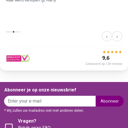
Naar wens verlopen. gr. Harry
‹
›
★
★
★
★
★
9,6
Gebaseerd op 128 reviews
Abonneer je op onze nieuwsbrief
Abonneer
* Wij zullen uw mailadres niet met anderen delen.
Vragen?
Bekijk onze FAQ