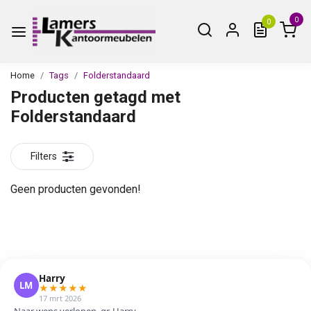
0
0
Home
Tags
Folderstandaard
Producten getagd met
Folderstandaard
Filters
Geen producten gevonden!
Harry
LM
★
★
★
★
★
17 mrt 2026