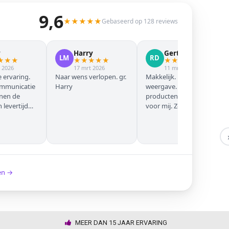
9,6
★
★
★
★
★
Gebaseerd op 128 reviews
y
Harry
Gert Jan
LM
RD
★
★
★
★
★
★
★
★
★
★
★
★
★
 2026
17 mrt 2026
11 mrt 2026
 ervaring.
Naar wens verlopen. gr.
Makkelijk. Mooie
ommunicatie
Harry
weergave. Goede
nnen de
producten. Eerste keer
levertijd
voor mij. Zeker niet de
laatste keer!
ken →
MEER DAN 15 JAAR ERVARING