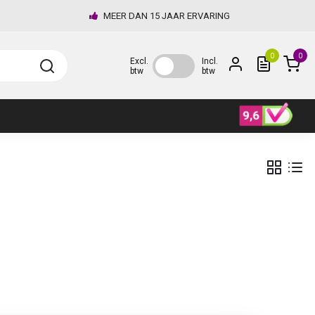
MEER DAN 15 JAAR ERVARING
0
0
Excl.
Incl.
btw
btw