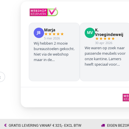
Marja
K.
JB
MV
★
★
★
★
★
Vroegindeweij
5 mei 2026
★
★
★
★
★
Wij hebben 2 mooie
30 apr 2026
We waren op zoek naar
bureaustoelen gekocht.
passende meubels voor
Niet via de webshop
onze kantine. Lamers
maar in de
heeft speciaal voor
winkel/showroom te
onze zwarte stoelen en
Wijhe. Prima service en
barkrukken geregeld
snelle levering thuis
‹
zodat we geen beuken
met eiken door elkaar
hadden. Alles volgens
afspraak geleverd
GRATIS LEVERING VANAF € 325,- EXCL BTW
EIGEN BEZO