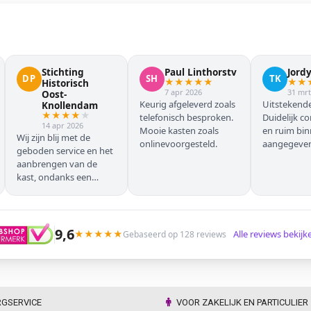
Stichting
Paul Linthorstv
Jord
DP
SH
TK
★
★
★
★
★
★
★
Historisch
7 apr 2026
31 mrt
Oost-
Keurig afgeleverd zoals
Uitstekende
Knollendam
★
★
★
★
★
telefonisch besproken.
Duidelijk c
14 apr 2026
Mooie kasten zoals
en ruim bi
Wij zijn blij met de
onlinevoorgesteld.
aangegeven 
geboden service en het
geleverd.
aanbrengen van de
kast, ondanks een
verkeersoponthoud. De
chauffeur moest
omrijden (wel hebben
wij dit vooraf gemeld),
9,6
★
★
★
★
★
Alle reviews bekij
Gebaseerd op 128 reviews
maar dat ging zonder
problemen. Nogmaals
dank.
RGSERVICE
VOOR ZAKELIJK EN PARTICULIER