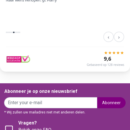
Naar wens verlopen. gr. Harry
‹
›
★
★
★
★
★
9,6
Gebaseerd op 128 reviews
Abonneer je op onze nieuwsbrief
Abonneer
* Wij zullen uw mailadres niet met anderen delen.
Vragen?
Bekijk onze FAQ