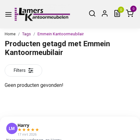
0
0
Home
Tags
Emmein Kantoormeubilair
Producten getagd met Emmein
Kantoormeubilair
Filters
Geen producten gevonden!
Harry
LM
★
★
★
★
★
17 mrt 2026