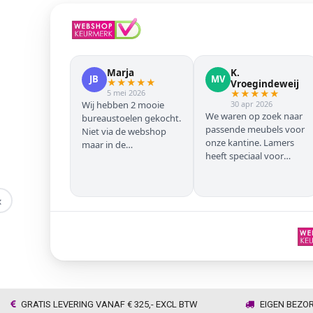
Marja
K.
JB
MV
★
★
★
★
★
Vroegindeweij
5 mei 2026
★
★
★
★
★
Wij hebben 2 mooie
30 apr 2026
We waren op zoek naar
bureaustoelen gekocht.
passende meubels voor
Niet via de webshop
onze kantine. Lamers
maar in de
heeft speciaal voor
winkel/showroom te
onze zwarte stoelen en
Wijhe. Prima service en
barkrukken geregeld
snelle levering thuis
zodat we geen beuken
‹
met eiken door elkaar
hadden. Alles volgens
afspraak geleverd
GRATIS LEVERING VANAF € 325,- EXCL BTW
EIGEN BEZO