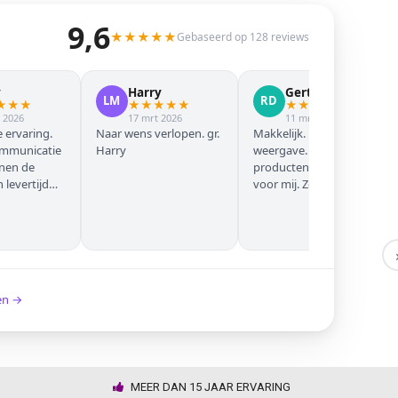
9,6
★
★
★
★
★
Gebaseerd op 128 reviews
y
Harry
Gert Jan
LM
RD
★
★
★
★
★
★
★
★
★
★
★
★
★
 2026
17 mrt 2026
11 mrt 2026
 ervaring.
Naar wens verlopen. gr.
Makkelijk. Mooie
ommunicatie
Harry
weergave. Goede
nnen de
producten. Eerste keer
levertijd
voor mij. Zeker niet de
laatste keer!
ken →
MEER DAN 15 JAAR ERVARING