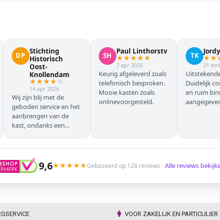
Stichting
Paul Linthorstv
Jord
DP
SH
TK
★
★
★
★
★
★
★
Historisch
7 apr 2026
31 mrt
Oost-
Keurig afgeleverd zoals
Uitstekende
Knollendam
★
★
★
★
★
telefonisch besproken.
Duidelijk c
14 apr 2026
Mooie kasten zoals
en ruim bi
Wij zijn blij met de
onlinevoorgesteld.
aangegeven 
geboden service en het
geleverd.
aanbrengen van de
kast, ondanks een
verkeersoponthoud. De
chauffeur moest
omrijden (wel hebben
wij dit vooraf gemeld),
9,6
★
★
★
★
★
Alle reviews bekij
Gebaseerd op 128 reviews
maar dat ging zonder
problemen. Nogmaals
dank.
RGSERVICE
VOOR ZAKELIJK EN PARTICULIER