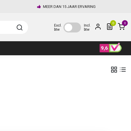
MEER DAN 15 JAAR ERVARING
0
0
Excl.
Incl.
btw
btw