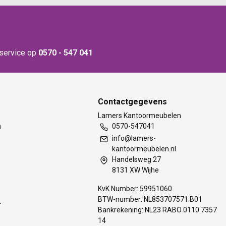
nservice op
0570 - 547 041
Contactgegevens
t
Lamers Kantoormeubelen
m
0570-547041
info@lamers-
kantoormeubelen.nl
Handelsweg 27
8131 XW Wijhe
KvK Number: 59951060
BTW-number: NL853707571.B01
s
Bankrekening: NL23 RABO 0110 7357
14