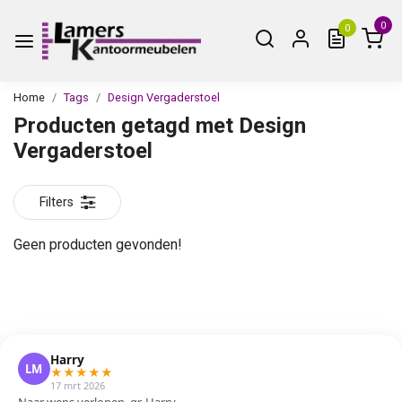
0
0
Home
Tags
Design Vergaderstoel
Producten getagd met Design
Vergaderstoel
Filters
Geen producten gevonden!
Harry
LM
★
★
★
★
★
17 mrt 2026