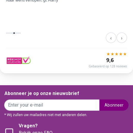
Naar wens verlopen. gr. Harry
‹
›
★
★
★
★
★
9,6
Gebaseerd op 128 reviews
Abonneer je op onze nieuwsbrief
Abonneer
* Wij zullen uw mailadres niet met anderen delen.
Vragen?
Bekijk onze FAQ