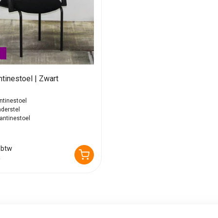
tinestoel | Zwart
ntinestoel
nderstel
antinestoel
 btw