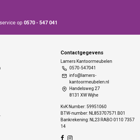
nservice op
0570 - 547 041
Contactgegevens
t
Lamers Kantoormeubelen
m
0570-547041
info@lamers-
kantoormeubelen.nl
Handelsweg 27
8131 XW Wijhe
KvK Number: 59951060
BTW-number: NL853707571.B01
s
Bankrekening: NL23 RABO 0110 7357
14