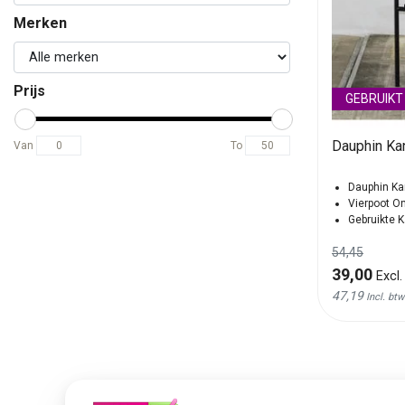
Merken
Prijs
GEBRUIKT
Dauphin Kan
Van
To
Dauphin Ka
Vierpoot O
Gebruikte K
54,45
39,00
Excl.
47,19
Incl. btw