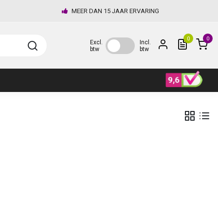
MEER DAN 15 JAAR ERVARING
0
0
Excl.
Incl.
btw
btw