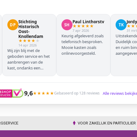
Stichting
Paul Linthorstv
Jord
DP
SH
TK
★
★
★
★
★
★
★
Historisch
7 apr 2026
31 mrt
Oost-
Keurig afgeleverd zoals
Uitstekende
Knollendam
★
★
★
★
★
telefonisch besproken.
Duidelijk c
14 apr 2026
Mooie kasten zoals
en ruim bi
Wij zijn blij met de
onlinevoorgesteld.
aangegeven 
geboden service en het
geleverd.
aanbrengen van de
kast, ondanks een
verkeersoponthoud. De
chauffeur moest
omrijden (wel hebben
wij dit vooraf gemeld),
9,6
★
★
★
★
★
Alle reviews bekij
Gebaseerd op 128 reviews
maar dat ging zonder
problemen. Nogmaals
dank.
RGSERVICE
VOOR ZAKELIJK EN PARTICULIER