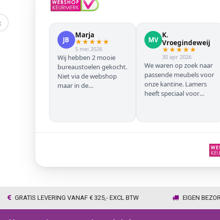
‹
Marja
K.
JB
MV
★
★
★
★
★
Vroegindeweij
5 mei 2026
★
★
★
★
★
Wij hebben 2 mooie
30 apr 2026
We waren op zoek naar
bureaustoelen gekocht.
passende meubels voor
Niet via de webshop
onze kantine. Lamers
maar in de
heeft speciaal voor
winkel/showroom te
onze zwarte stoelen en
Wijhe. Prima service en
barkrukken geregeld
snelle levering thuis
zodat we geen beuken
met eiken door elkaar
hadden. Alles volgens
afspraak geleverd
GRATIS LEVERING VANAF € 325,- EXCL BTW
EIGEN BEZO