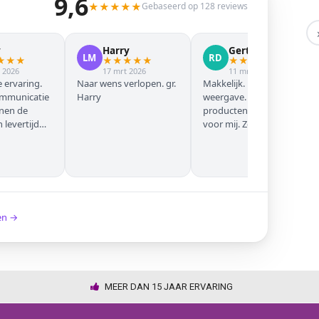
9,6
★
★
★
★
★
Gebaseerd op 128 reviews
y
Harry
Gert Jan
LM
RD
★
★
★
★
★
★
★
★
★
★
★
★
★
 2026
17 mrt 2026
11 mrt 2026
 ervaring.
Naar wens verlopen. gr.
Makkelijk. Mooie
ommunicatie
Harry
weergave. Goede
nnen de
producten. Eerste keer
levertijd
voor mij. Zeker niet de
laatste keer!
ken →
MEER DAN 15 JAAR ERVARING