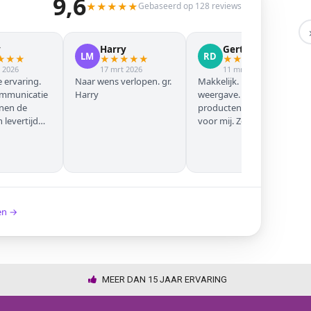
9,6
★
★
★
★
★
Gebaseerd op 128 reviews
y
Harry
Gert Jan
LM
RD
★
★
★
★
★
★
★
★
★
★
★
★
★
 2026
17 mrt 2026
11 mrt 2026
 ervaring.
Naar wens verlopen. gr.
Makkelijk. Mooie
ommunicatie
Harry
weergave. Goede
nnen de
producten. Eerste keer
levertijd
voor mij. Zeker niet de
laatste keer!
ken →
MEER DAN 15 JAAR ERVARING