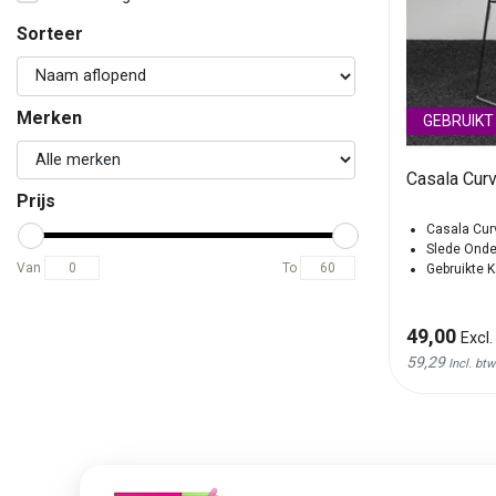
Sorteer
Merken
GEBRUIKT
Casala Curv
Prijs
Casala Cur
Slede Onde
Van
To
Gebruikte K
49,00
Excl.
59,29
Incl. btw