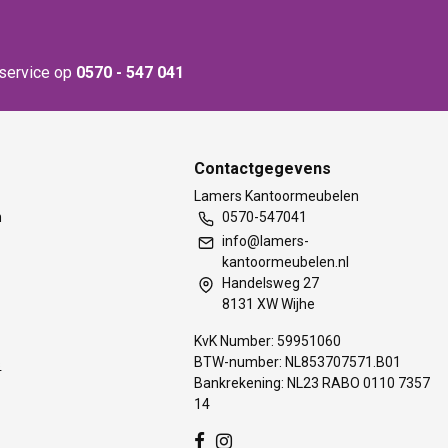
nservice op
0570 - 547 041
Contactgegevens
t
Lamers Kantoormeubelen
m
0570-547041
info@lamers-
kantoormeubelen.nl
Handelsweg 27
8131 XW Wijhe
KvK Number: 59951060
BTW-number: NL853707571.B01
s
Bankrekening: NL23 RABO 0110 7357
14