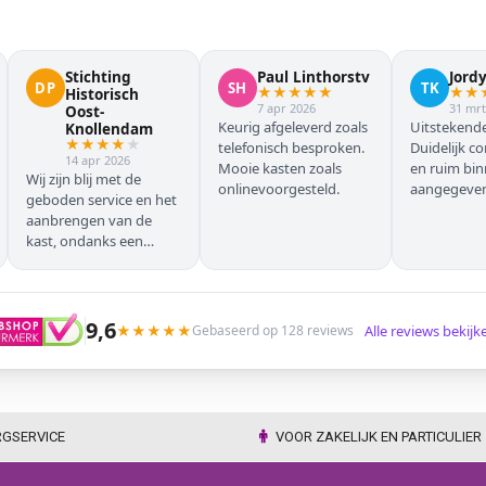
Stichting
Paul Linthorstv
Jord
DP
SH
TK
★
★
★
★
★
★
★
Historisch
7 apr 2026
31 mrt
Oost-
Keurig afgeleverd zoals
Uitstekende
Knollendam
★
★
★
★
★
telefonisch besproken.
Duidelijk c
14 apr 2026
Mooie kasten zoals
en ruim bi
Wij zijn blij met de
onlinevoorgesteld.
aangegeven 
geboden service en het
geleverd.
aanbrengen van de
kast, ondanks een
verkeersoponthoud. De
chauffeur moest
omrijden (wel hebben
wij dit vooraf gemeld),
9,6
★
★
★
★
★
Alle reviews bekij
Gebaseerd op 128 reviews
maar dat ging zonder
problemen. Nogmaals
dank.
RGSERVICE
VOOR ZAKELIJK EN PARTICULIER