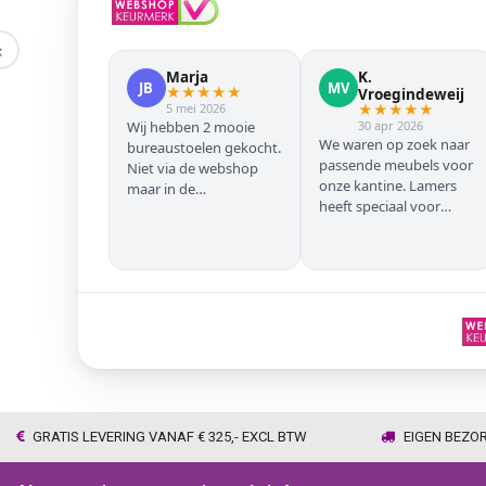
‹
Marja
K.
JB
MV
★
★
★
★
★
Vroegindeweij
5 mei 2026
★
★
★
★
★
Wij hebben 2 mooie
30 apr 2026
We waren op zoek naar
bureaustoelen gekocht.
passende meubels voor
Niet via de webshop
onze kantine. Lamers
maar in de
heeft speciaal voor
winkel/showroom te
onze zwarte stoelen en
Wijhe. Prima service en
barkrukken geregeld
snelle levering thuis
zodat we geen beuken
met eiken door elkaar
hadden. Alles volgens
afspraak geleverd
GRATIS LEVERING VANAF € 325,- EXCL BTW
EIGEN BEZO