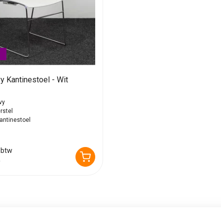
y Kantinestoel - Wit
vy
rstel
antinestoel
 btw