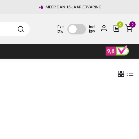
MEER DAN 15 JAAR ERVARING
0
0
Excl.
Incl.
btw
btw